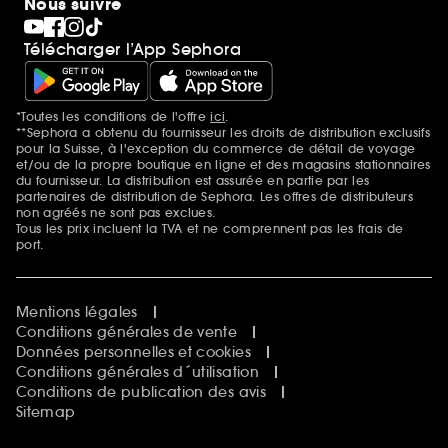
Nous suivre
Clean at Sephora
Pride
Télécharger l’App Sephora
*Toutes les conditions de l'offre
ici
.
Mentions additionnelles
**Sephora a obtenu du fournisseur les droits de distribution exclusifs
pour la Suisse, à l'exception du commerce de détail de voyage
et/ou de la propre boutique en ligne et des magasins stationnaires
du fournisseur. La distribution est assurée en partie par les
partenaires de distribution de Sephora. Les offres de distributeurs
non agréés ne sont pas exclues.
Tous les prix incluent la TVA et ne comprennent pas les frais de
port.
Mentions légales
Conditions générales de vente
Données personnelles et cookies
Conditions générales d´utilisation
Conditions de publication des avis
Sitemap