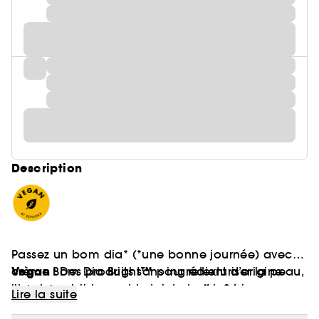
Description
Passez un bom dia* (*une bonne journée) avec la
Vegan :
crème Bom Dia Bright™ pour retexturiser la peau,
Des produits sans ingrédient d’origine
illuminer visiblement le teint et offrir 24 heures
animale.
Lire la suite
d'hydratation.