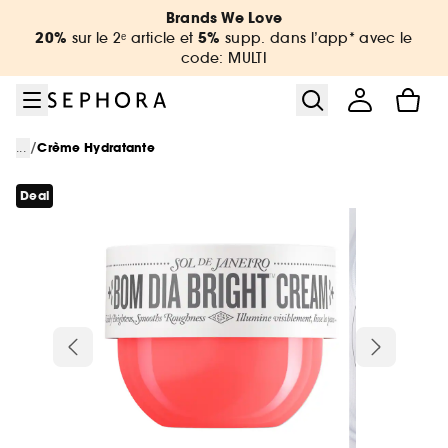
Aller au menu
Aller au contenu principal
Aller au pied de page
Brands We Love
20%
5%
sur le 2ᵉ article et
supp. dans l’app* avec le
code: MULTI
/
...
Crème Hydratante
Deal