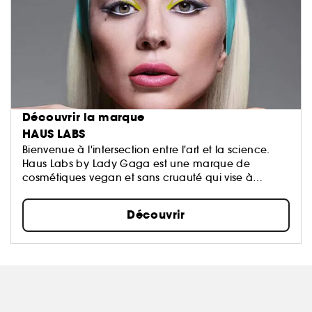
Découvrir la marque
HAUS LABS
Bienvenue à l'intersection entre l'art et la science.
Haus Labs by Lady Gaga est une marque de
cosmétiques vegan et sans cruauté qui vise à
répandre la bienveillance, la bravoure et la
créativité par le biais d'un maquillage de haute
Découvrir
technologie, à haute pigmentation et de haute
performance pour tous.