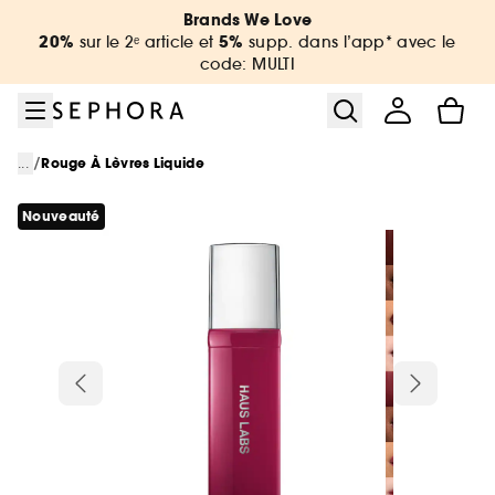
Aller au menu
Aller au contenu principal
Aller au pied de page
Brands We Love
20%
5%
sur le 2ᵉ article et
supp. dans l’app* avec le
code: MULTI
/
...
Rouge À Lèvres Liquide
Nouveauté