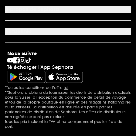
Moyens de paiement acceptés
Préférence cookies
À propos de Sephora
Découvrir Sephora
Carrière
Actualités
Magasins
Sephora Stands
SEPHORA Prize
10 ans de beauté en suisse
Nous suivre
Clean at Sephora
Pride
Télécharger l’App Sephora
*Toutes les conditions de l'offre
ici
.
Mentions additionnelles
**Sephora a obtenu du fournisseur les droits de distribution exclusifs
pour la Suisse, à l'exception du commerce de détail de voyage
et/ou de la propre boutique en ligne et des magasins stationnaires
du fournisseur. La distribution est assurée en partie par les
partenaires de distribution de Sephora. Les offres de distributeurs
non agréés ne sont pas exclues.
Tous les prix incluent la TVA et ne comprennent pas les frais de
port.