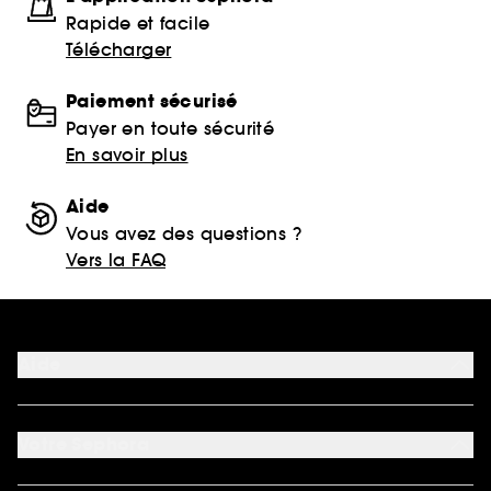
Rapide et facile
Télécharger
Paiement sécurisé
Payer en toute sécurité
En savoir plus
Aide
Vous avez des questions ?
Vers la FAQ
Aide
FAQ
Nous contacter
Votre Sephora
Conditions de livraisons
Retourner un produit
Mon compte