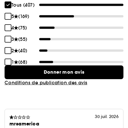
Tous (407)
5
(169)
4
(75)
3
(55)
2
(40)
1
(68)
Donner mon avis
Conditions de publication des avis
30 juil. 2026
mrsamerica