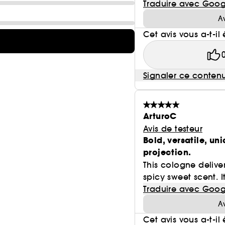
Traduire avec Goog
A
Cet avis vous a-t-il 
Signaler ce conten
ArturoC
Avis de testeur
Bold, versatile, u
projection.
This cologne delive
spicy sweet scent. I
Traduire avec Goog
A
Cet avis vous a-t-il 