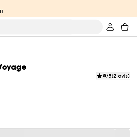
TI
 Voyage
5
/5
(2 avis)