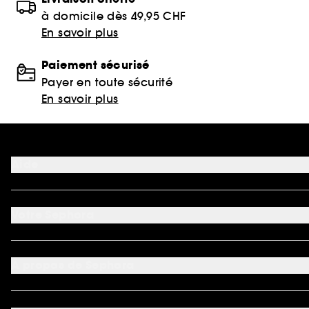
à domicile dès 49,95 CHF
En savoir plus
Paiement sécurisé
Payer en toute sécurité
En savoir plus
Aide
FAQ
Nous contacter
Votre Sephora
Conditions de livraisons
Retourner un produit
Mon compte
Moyens de paiement acceptés
Préférence cookies
À propos de Sephora
Découvrir Sephora
Carrière