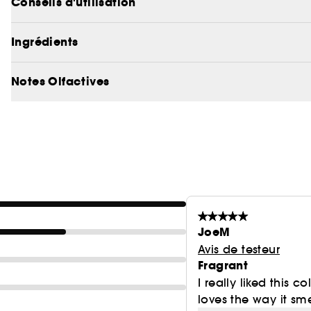
Conseils d'utilisation
Un beau Cuir. Epicé. Frais.
Captiver d'abord, conquérir ensuite.
Ingrédients
Notes Olfactives
JoeM
Avis de testeur
Fragrant
I really liked this 
loves the way it sme