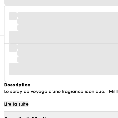
Description
Le spray de voyage d'une fragrance iconique. 1Millli
Captiver d'abord, conquérir ensuite. Rose-cannelle 
Lire la suite
Aimer le danger et les coups d'éclat.