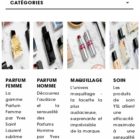
CATÉGORIES
PARFUM
PARFUM
MAQUILLAGE
SOIN
FEMME
HOMME
L'univers
Les
La
Découvrez
maquillage -
produits
gamme
l’audace
la facette la
de soin
Parfum
et la
plus
YSL allient
Femme
sensualité
audacieuse,
une
par Yves
des
surprenante et
efficacité
Saint
Parfums
imprévisible
maximale
Laurent
Homme
de la marque.
à une
sublime
par Yves
sensualité