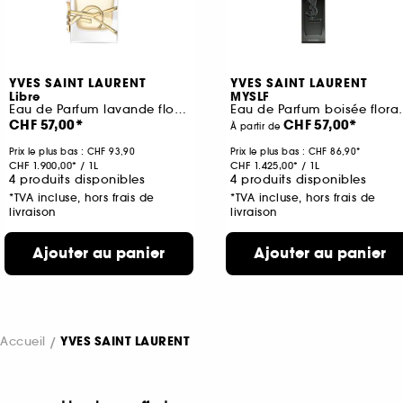
YVES SAINT LAURENT
YVES SAINT LAURENT
Libre
MYSLF
Eau de Parfum lavande florale rechargeable pour femme
Eau de Parfum boisée
CHF 57,00
CHF 57,00
À partir de
Prix le plus bas : CHF 93,90
Prix le plus bas :
CHF 86,90
CHF 1.900,00
/
1L
CHF 1.425,00
/
1L
4 produits disponibles
4 produits disponibles
*TVA incluse, hors frais de
*TVA incluse, hors frais de
livraison
livraison
Ajouter au panier
Ajouter au panier
Accueil
YVES SAINT LAURENT