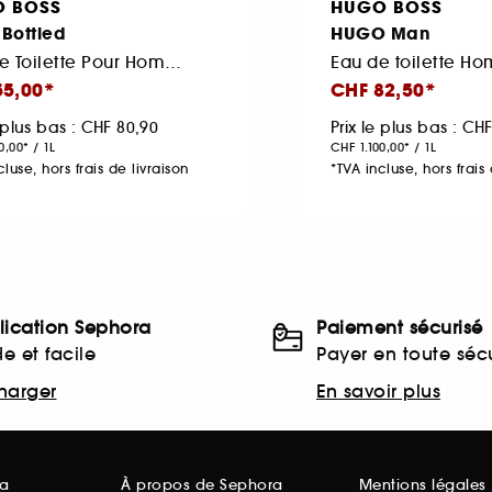
 BOSS
HUGO BOSS
Bottled
HUGO Man
Eau De Toilette Pour Homme
55,00
CHF 82,50
e plus bas : CHF 80,90
Prix le plus bas : CHF
0,00
/
1L
CHF 1.100,00
/
1L
cluse, hors frais de livraison
*TVA incluse, hors frais 
lication Sephora
Paiement sécurisé
e et facile
Payer en toute sécu
harger
En savoir plus
ra
À propos de Sephora
Mentions légales