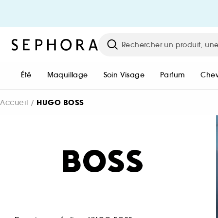
BONJOUR !
Connectez-vous ou créez un co
pour pouvoir commander !
Été
Maquillage
Soin Visage
Parfum
Che
Me connecter / M'inscrire
HUGO BOSS
Accueil