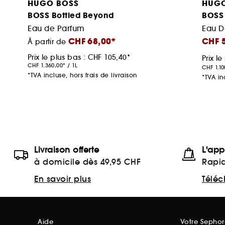
HUGO BOSS
HUGO
BOSS Bottled Beyond
BOSS 
Eau de Parfum
CHF 68,00
CHF 
À partir de
Prix le plus bas :
CHF 105,40
Prix l
CHF 1.360,00
/
1L
CHF 1.10
*TVA incluse, hors frais de livraison
*TVA in
Livraison offerte
L'app
à domicile dès 49,95 CHF
Rapid
En savoir plus
Téléc
Aide
Votre Sepho