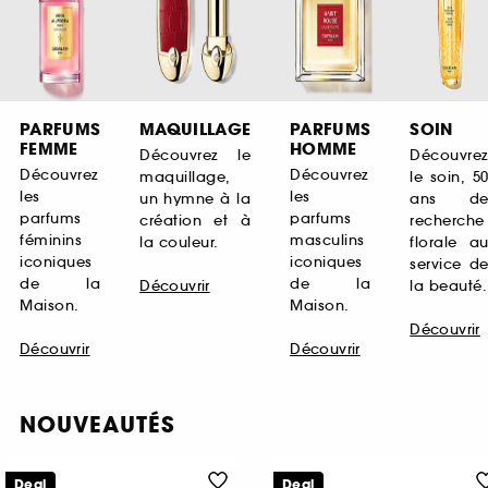
PARFUMS
MAQUILLAGE
PARFUMS
SOIN
FEMME
HOMME
Découvrez le
Découvre
Découvrez
Découvrez
maquillage,
le soin, 5
les
les
un hymne à la
ans d
parfums
parfums
création et à
recherche
féminins
masculins
la couleur.
florale a
iconiques
iconiques
service d
de la
de la
Découvrir
la beauté.
Maison.
Maison.
Découvrir
Découvrir
Découvrir
NOUVEAUTÉS
Deal
Deal