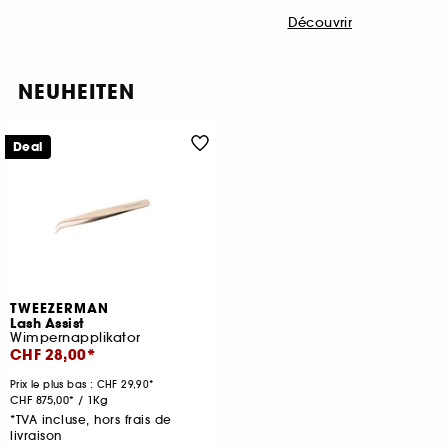
Découvrir
NEUHEITEN
Deal
TWEEZERMAN
Lash Assist
Wimpernapplikator
CHF 28,00
Prix le plus bas :
CHF 29,90
CHF 875,00
/
1Kg
*TVA incluse, hors frais de
livraison