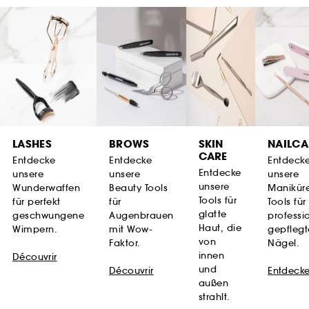
LASHES
BROWS
SKIN
NAILCA
CARE
Entdecke
Entdecke
Entdeck
Entdecke
unsere
unsere
unsere
unsere
Wunderwaffen
Beauty Tools
Manikür
Tools für
für perfekt
für
Tools für
glatte
geschwungene
Augenbrauen
professio
Haut, die
Wimpern.
mit Wow-
gepflegt
von
Faktor.
Nägel.
innen
Découvrir
und
Découvrir
Entdeck
außen
strahlt.