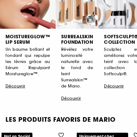
MOISTUREGLOW™
SURREALSKIN
SOFTSCULPT
LIP SERUM
FOUNDATION
COLLECTION
Un baume brillant et
Révélez votre
Sculptez e
fondant qui repulpe
luminosité
améliorez votr
les lèvres grâce au
naturelle avec
teint avec l
Sérum Repulpant
le fond de
collection
Moistureglow™.
teint
Softsculp®.
Surrealskin™
Découvrir
de Mario.
Découvrir
Découvrir
LES PRODUITS FAVORIS DE MARIO
Hot on Social
Uniquement chez