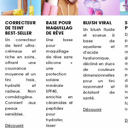
CORRECTEUR
BASE POUR
BLUSH VIRAL
S
DE TEINT
MAQUILLAG
P
Un blush fluide
BEST-SELLER
DE RÊVE
D
et soyeux à
Un correcteur
Une base
p
base de
de teint ultra-
pour
m
squalane et
crémeux et
maquillage
i
d'acide
riche en soins,
de rêve sans
g
hyaluronique,
offrant une
silicone +
a
décliné en duos
couvrance
une
n
de couleurs
moyenne et un
protection
p
dimensionnelles
fini frais,
solaire
d
pour un fini
hydraté et
minérale
U
rayonnant et
radieux. Non
SPF40,
n
éclatant de
comédogène.
enrichie en
i
santé.
Convient aux
céramides et
peaux
peptides
o
Découvrir
sensibles.
pour
hydrater,
D
Découvrir
lisser