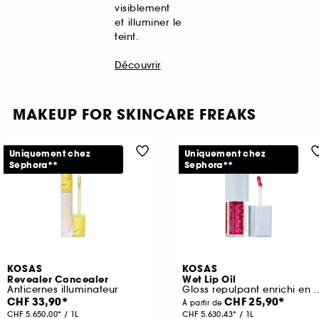
visiblement
et illuminer le
teint.
Découvrir
MAKEUP FOR SKINCARE FREAKS
Uniquement chez
Uniquement chez
Sephora**
Sephora**
KOSAS
KOSAS
Revealer Concealer
Wet Lip Oil
Anticernes illuminateur
Gloss repulpant enri
CHF 33,90
CHF 25,90
À partir de
CHF 5.650,00
/
1L
CHF 5.630,43
/
1L