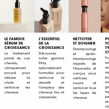
LE FAMEUX
L'ESSENTIEL
NETTOYER
P
SÉRUM DE
DE LA
ET SOIGNER
T
CROISSANCE
CROISSANCE
T
Shampooings
C
Le traitement
Découvrez
et après-
Fo
primé du cuir
notre gamme
shampooings
a
chevelu,
Pitta,
inspirés de
ac
cliniquement
spécialement
l'Ayurveda et
na
prouvé pour
formulée pour
conçus pour
pu
réduire la
renforcer la
nettoyer,
no
chute et
densité et
nourrir et
g
renforcer les
l'ampleur des
renforcer tous
ha
cheveux.
cheveux fins et
les types de
pe
clairsemés.
cheveux.
es
cl