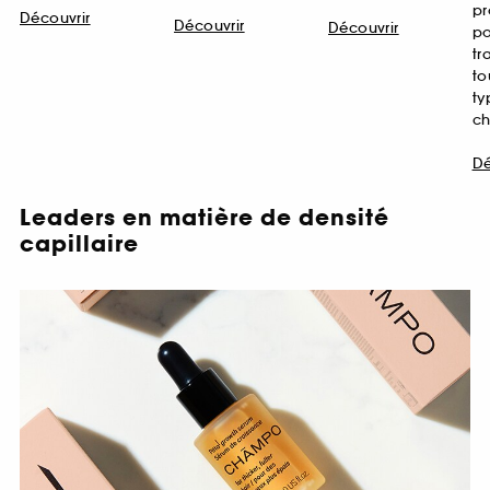
pr
Découvrir
Découvrir
Découvrir
po
tr
t
t
ch
Dé
Leaders en matière de densité
capillaire