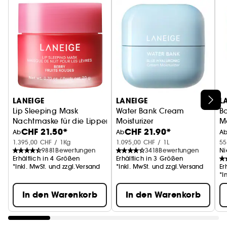
du schläfst, intensiv pflegt und glättet. Für ein
geschmeidiges Erwachen!
Lip Glowy Balm
•
in den Farben Berry und Sweet
Candy. Unser Glanzbalsam für leicht getönte
Lippen, der den ganzen Tag Feuchtigkeit spendet
und Glanz verleiht. Die perfekte Combo von
Balsam und Gloss.
LANEIGE
LANEIGE
L
Lip Sleeping Mask
Water Bank Cream
B
Dank ihrer mit feuchtigkeitsspendenden
Nachtmaske für die Lippen
Moisturizer
M
Wirkstoffen und Antioxidantien angereicherten
CHF 21.50*
CHF 21.90*
Feuchtigkeitscreme
A
Ab
Ab
A
Formulierung sorgen diese Pflegeprodukte von
1.395,00 CHF / 1Kg
1.095,00 CHF / 1L
55
LANEIGE für ein angenehmes Gefühl und
9881
Bewertungen
3418
Bewertungen
Ni
Erhältlich in 4 Größen
Erhältlich in 3 Größen
langanhaltende Feuchtigkeit.
*Inkl. MwSt. und zzgl.Versand
*Inkl. MwSt. und zzgl.Versand
Er
*I
Ein ideales Set zum Verschenken oder, um sich
In den Warenkorb
In den Warenkorb
selbst eine Freude zu machen – für verführerische
Lippen, die strahlen wollen und sich Tag und
Nacht angenehm anfühlen.