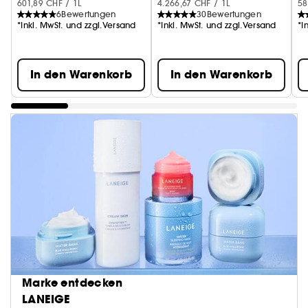
601,89 CHF / 1L
4.266,67 CHF / 1L
58
6
Bewertungen
30
Bewertungen
*Inkl. MwSt. und zzgl.Versand
*Inkl. MwSt. und zzgl.Versand
*I
In den Warenkorb
In den Warenkorb
Marke entdecken
LANEIGE