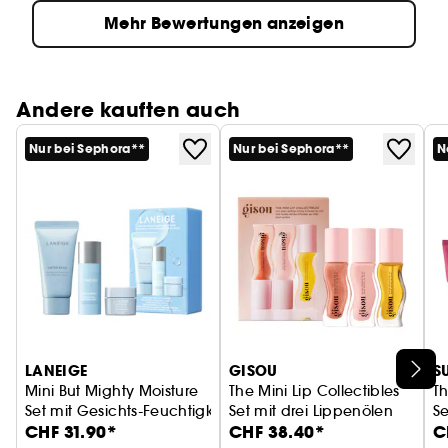
Mehr Bewertungen anzeigen
Andere kauften auch
Nur bei Sephora**
Nur bei Sephora**
N
LANEIGE
GISOU
S
Mini But Mighty Moisture
The Mini Lip Collectibles
T
Set mit Gesichts-Feuchtigkeitspflege in Minigröße
Set mit drei Lippenölen
Se
CHF 31.90*
CHF 38.40*
C