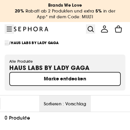
Zum Menü
Zum Hauptinhalt
Zur Fußzeile
Brands We Love
20%
5%
Rabatt ab 2 Produkten und extra
in der
App* mit dem Code: MULTI
/
...
HAUS LABS BY LADY GAGA
Alle Produkte
HAUS LABS BY LADY GAGA
Marke entdecken
Sortieren :
Vorschlag
0 Produkte