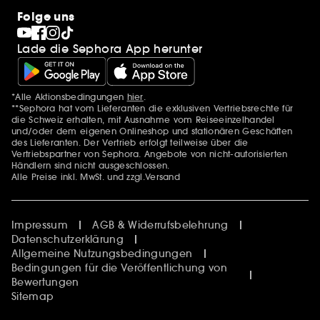
10 Jahre Beauty in der Schweiz
Folge uns
Clean at Sephora
Pride
Lade die Sephora App herunter
*Alle Aktionsbedingungen
hier
.
Zusätzlich Erwähnungen
**Sephora hat vom Lieferanten die exklusiven Vertriebsrechte für
die Schweiz erhalten, mit Ausnahme vom Reiseeinzelhandel
und/oder dem eigenen Onlineshop und stationären Geschäften
des Lieferanten. Der Vertrieb erfolgt teilweise über die
Vertriebspartner von Sephora. Angebote von nicht-autorisierten
Händlern sind nicht ausgeschlossen.
Alle Preise inkl. MwSt. und zzgl.Versand
Impressum
AGB & Widerrufsbelehrung
Datenschutzerklärung
Allgemeine Nutzungsbedingungen
Bedingungen für die Veröffentlichung von
Bewertungen
Sitemap