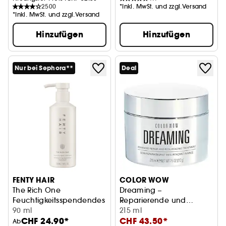
2500
*Inkl. MwSt. und zzgl.Versand
*Inkl. MwSt. und zzgl.Versand
Hinzufügen
Hinzufügen
Nur bei Sephora**
Deal
FENTY HAIR
COLOR WOW
The Rich One
Dreaming –
Feuchtigkeitsspendendes Repair-Shampoo
Reparierende und
90 ml
regenerierende Pflege
215 ml
CHF 24.90*
CHF 43.50*
Ab