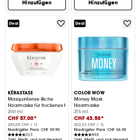
Hinzufügen
Hinzufügen
Deal
Deal
KÉRASTASE
COLOR WOW
Masquintense Riche
Money Mask
Haarmaske für trockenes Haar
Haarmaske
200 ml
215 ml
CHF 57.00*
CHF 43.50*
285,00 CHF / 1L
202,33 CHF / 1L
Niedrigster Preis :
CHF 59.90
Niedrigster Preis :
CHF 56.90
233
848
*Inkl. MwSt. und zzgl.Versand
*Inkl. MwSt. und zzgl.Versand