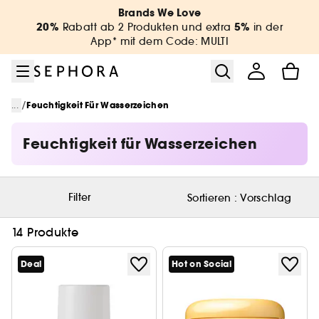
Zum Menü
Zum Hauptinhalt
Zur Fußzeile
Brands We Love
20%
5%
Rabatt ab 2 Produkten und extra
in der
App* mit dem Code: MULTI
/
...
Feuchtigkeit Für Wasserzeichen
Feuchtigkeit für Wasserzeichen
Filter
Sortieren :
Vorschlag
14 Produkte
Deal
Hot on Social