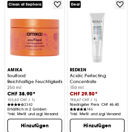
Clean at Sephora
Deal
AMIKA
REDKEN
Soulfood
Acidic Perfecting
Reichhaltige Feuchtigkeitsmaske
Concentrate
250 ml
Leave-In Treatment
150 ml
CHF 38.90*
CHF 29.50*
155,60 CHF / 1L
196,67 CHF / 1L
2342
Niedrigster Preis :
CHF 46.40
Erhältlich in 2 Größen
146
*Inkl. MwSt. und zzgl.Versand
*Inkl. MwSt. und zzgl.Versand
Hinzufügen
Hinzufügen