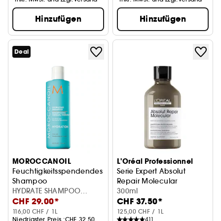
Hinzufügen
Hinzufügen
Deal
MOROCCANOIL
L'Oréal Professionnel
Feuchtigkeitsspendendes
Serie Expert Absolut
Shampoo
Repair Molecular
HYDRATE SHAMPOO
Shampoo
300ml
CHF 29.00*
CHF 37.50*
250ML
116,00 CHF / 1L
125,00 CHF / 1L
Niedrigster Preis :
CHF 32.50
411