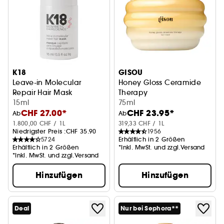
K18
GISOU
Leave-in Molecular
Honey Gloss Ceramide
Repair Hair Mask
Therapy
Pflege für geschädigtes Haar - Reisegröße
15ml
Haarmaske
75ml
CHF 27.00*
CHF 23.95*
Ab
Ab
1.800,00 CHF / 1L
319,33 CHF / 1L
Niedrigster Preis :
CHF 35.90
1956
5724
Erhältlich in 2 Größen
Erhältlich in 2 Größen
*Inkl. MwSt. und zzgl.Versand
*Inkl. MwSt. und zzgl.Versand
Hinzufügen
Hinzufügen
Deal
Nur bei Sephora**