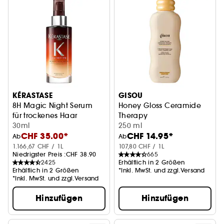
KÉRASTASE
GISOU
8H Magic Night Serum
Honey Gloss Ceramide
für trockenes Haar
Therapy
30ml
Feuchtigkeitsspendendes S
250 ml
CHF 35.00*
CHF 14.95*
Ab
Ab
1.166,67 CHF / 1L
107,80 CHF / 1L
Niedrigster Preis :
CHF 38.90
665
2425
Erhältlich in 2 Größen
Erhältlich in 2 Größen
*Inkl. MwSt. und zzgl.Versand
*Inkl. MwSt. und zzgl.Versand
Hinzufügen
Hinzufügen