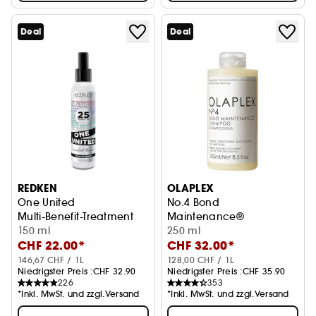
Deal
Deal
REDKEN
OLAPLEX
One United
No.4 Bond
Multi-Benefit-Treatment
Maintenance®
150 ml
Shampoo
250 ml
CHF 22.00*
CHF 32.00*
146,67 CHF / 1L
128,00 CHF / 1L
Niedrigster Preis :
CHF 32.90
Niedrigster Preis :
CHF 35.90
226
353
*Inkl. MwSt. und zzgl.Versand
*Inkl. MwSt. und zzgl.Versand