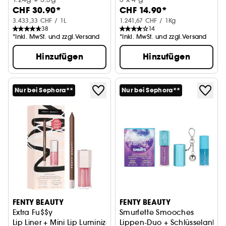
CHF 30.90*
CHF 14.90*
3.433,33 CHF / 1L
1.241,67 CHF / 1Kg
38
14
*Inkl. MwSt. und zzgl.Versand
*Inkl. MwSt. und zzgl.Versand
Hinzufügen
Hinzufügen
Nur bei Sephora**
Nur bei Sephora**
FENTY BEAUTY
FENTY BEAUTY
Extra Fu$$y
Smurfette Smooches
Lip Liner + Mini Lip Luminizer Duo
Lippen-Duo + Schlüsselanhä