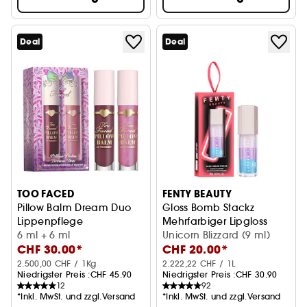
Deal
Deal
TOO FACED
FENTY BEAUTY
Pillow Balm Dream Duo
Gloss Bomb Stackz
Lippenpflege
Mehrfarbiger Lipgloss
6 ml + 6 ml
Unicorn Blizzard (9 ml)
CHF 30.00*
CHF 20.00*
2.500,00 CHF / 1Kg
2.222,22 CHF / 1L
Niedrigster Preis :
CHF 45.90
Niedrigster Preis :
CHF 30.90
12
92
*Inkl. MwSt. und zzgl.Versand
*Inkl. MwSt. und zzgl.Versand