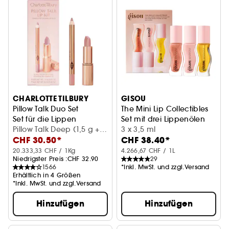
CHARLOTTE TILBURY
GISOU
Pillow Talk Duo Set
The Mini Lip Collectibles
Set für die Lippen
Set mit drei Lippenölen
Pillow Talk Deep (1,5 g +
3 x 3,5 ml
CHF 30.50*
CHF 38.40*
0,8 g)
20.333,33 CHF / 1Kg
4.266,67 CHF / 1L
Niedrigster Preis :
CHF 32.90
29
1566
*Inkl. MwSt. und zzgl.Versand
Erhältlich in 4 Größen
*Inkl. MwSt. und zzgl.Versand
Hinzufügen
Hinzufügen