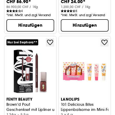
CHF 86.90*
CHF 24.00*
86.900,00 CHF / 1Kg
1.200,00 CHF / 1Kg
4
8
*Inkl. MwSt. und zzgl.Versand
*Inkl. MwSt. und zzgl.Versand
Hinzufügen
Hinzufügen
Nur bei Sephora**
FENTY BEAUTY
LANOLIPS
Brown'd Pout
101 Delicious Bites
Geschenkset mit Lipliner und Lipgloss
Lippenbalsame im Mini-Form
1.24g + 5.5g
3 x 4 g