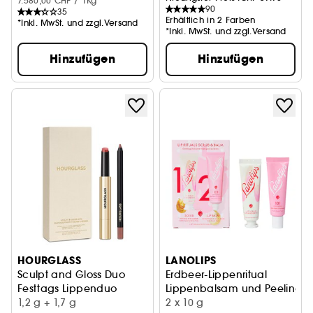
7.580,00 CHF / 1Kg
90
35
Erhältlich in 2 Farben
*Inkl. MwSt. und zzgl.Versand
*Inkl. MwSt. und zzgl.Versand
Hinzufügen
Hinzufügen
HOURGLASS
LANOLIPS
Sculpt and Gloss Duo
Erdbeer-Lippenritual
Festtags Lippenduo
Lippenbalsam und Peeling
1,2 g + 1,7 g
2 x 10 g