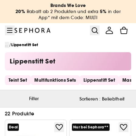
Zum Menü
Zum Hauptinhalt
Zur Fußzeile
Brands We Love
20%
5%
Rabatt ab 2 Produkten und extra
in der
App* mit dem Code: MULTI
/
...
Lippenstift Set
Lippenstift Set
Schnelllinks überspringen
Teint Set
Multifunktions Sets
Lippenstift Set
Masca
Filter
Sortieren :
Beliebtheit
22 Produkte
Deal
Nur bei Sephora**