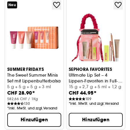
Neu
SUMMER FRIDAYS
SEPHORA FAVORITES
The Sweet Summer Minis
Ultimate Lip Set – 4
Set mit Lippenbutterbalsam - limitierte Edition
Lippen-Favoriten in Full-
5 g + 5 g + 5 g + 3 ml
Size – von Balm bis Gloss
15 g + 2,7 g + 5 ml + 1,2 g
CHF 28.90*
CHF 44.95*
582,66 CHF / 1Kg
109
130
*Inkl. MwSt. und zzgl.Versand
*Inkl. MwSt. und zzgl.Versand
Hinzufügen
Hinzufügen