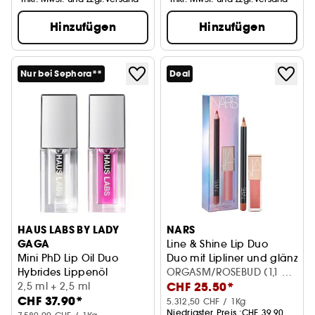
Hinzufügen
Hinzufügen
Nur bei Sephora**
Deal
HAUS LABS BY LADY
NARS
GAGA
Line & Shine Lip Duo
Mini PhD Lip Oil Duo
Duo mit Lipliner und glänzen
Hybrides Lippenöl
ORGASM/ROSEBUD (1,1 g;
CHF 25.50*
2,5 ml + 2,5 ml
3,7 ml)
CHF 37.90*
5.312,50 CHF / 1Kg
Niedrigster Preis :
CHF 39.90