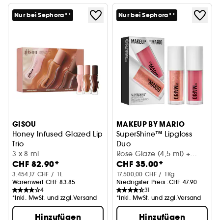
Nur bei Sephora**
Nur bei Sephora**
GISOU
MAKEUP BY MARIO
Honey Infused Glazed Lip
SuperShine™ Lipgloss
Trio
Duo
Lippenöl-Set
3 x 8 ml
Lipgloss-Duo
Rose Glaze (4,5 ml) +
CHF 82.90*
CHF 35.00*
Rose Gold (4,5 ml)
3.454,17 CHF / 1L
17.500,00 CHF / 1Kg
Warenwert CHF 83.85
Niedrigster Preis :
CHF 47.90
4
31
*Inkl. MwSt. und zzgl.Versand
*Inkl. MwSt. und zzgl.Versand
Hinzufügen
Hinzufügen