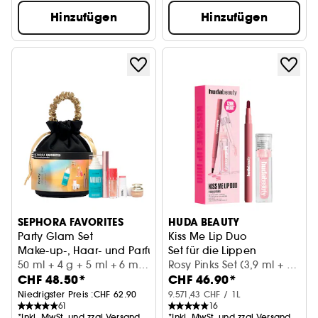
Hinzufügen
Hinzufügen
SEPHORA FAVORITES
HUDA BEAUTY
Party Glam Set
Kiss Me Lip Duo
Make-up-, Haar- und Parfum-Set
Set für die Lippen
50 ml + 4 g + 5 ml + 6 ml
Rosy Pinks Set (3,9 ml + 1
CHF 48.50*
CHF 46.90*
+ 8 ml
ml)
Niedrigster Preis :
CHF 62.90
9.571,43 CHF / 1L
61
16
*Inkl. MwSt. und zzgl.Versand
*Inkl. MwSt. und zzgl.Versand