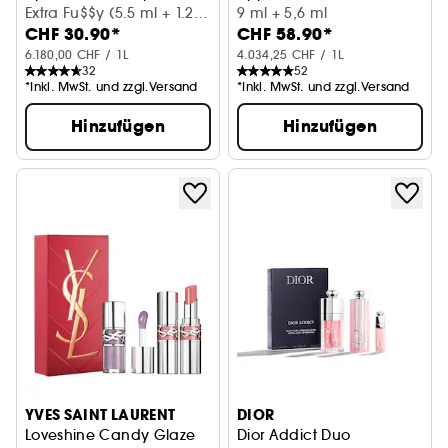
Extra Fu$$y (5.5 ml + 1.24
9 ml + 5,6 ml
CHF 30.90*
CHF 58.90*
g)
6.180,00 CHF / 1L
4.034,25 CHF / 1L
32
52
*Inkl. MwSt. und zzgl.Versand
*Inkl. MwSt. und zzgl.Versand
Hinzufügen
Hinzufügen
YVES SAINT LAURENT
DIOR
Loveshine Candy Glaze
Dior Addict Duo