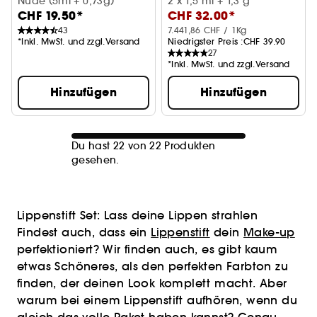
Nude (5ml + 0,73g)
Lippen-Trio-Set
2 x 1,5 ml + 1,3 g
CHF 19.50*
CHF 32.00*
43
7.441,86 CHF / 1Kg
*Inkl. MwSt. und zzgl.Versand
Niedrigster Preis :
CHF 39.90
27
*Inkl. MwSt. und zzgl.Versand
Hinzufügen
Hinzufügen
Du hast 22 von 22 Produkten
gesehen.
Lippenstift Set: Lass deine Lippen strahlen
Findest auch, dass ein
Lippenstift
dein
Make-up
perfektioniert? Wir finden auch, es gibt kaum
etwas Schöneres, als den perfekten Farbton zu
finden, der deinen Look komplett macht. Aber
warum bei einem Lippenstift aufhören, wenn du