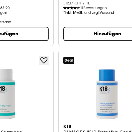
512,17 CHF / 1L
63.90
11
Bewertungen
ngen
*Inkl. MwSt. und zzgl.Versand
Versand
zufügen
Hinzufügen
Deal
K18