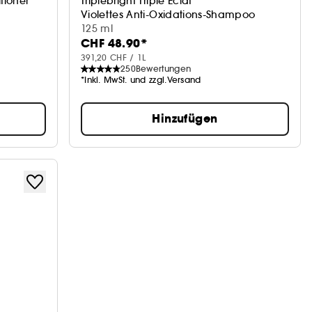
tioner
Triplebright Triple Eclat
Violettes Anti-Oxidations-Shampoo
125 ml
CHF 48.90*
391,20 CHF / 1L
250
Bewertungen
*Inkl. MwSt. und zzgl.Versand
Hinzufügen