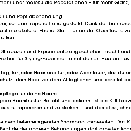
mehr über molekulare Reparationen – für mehr Glanz
pair und Peptidbehandlung
er, sondern repariert und gestärkt. Dank der bahnbre
auf molekularer Ebene. Statt nur an der Oberfläche zu 
tärken.
l die Strapazen und Experimente ungeschehen macht un
reiheit für Styling-Experimente mit deinen Haaren hast
 jeden Tag, für jedes Haar und für jedes Abenteuer, da
 schützt dein Haar vor dem Alltäglichen und bereitet
arpflege für deine Haare
ede Haarstruktur. Beliebt und bekannt ist die K18 Lea
aus zu reparieren und zu stärken – und das alles, ohn
t einem tiefenreinigenden
Shampoo
vorbereiten. Das K
-Peptide der anderen Behandlungen dort arbeiten kö