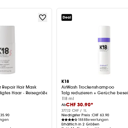
Deal
K18
r Repair Hair Mask
AirWash Trockenshampoo
igtes Haar - Reisegröße
Talg reduzieren + Gerüche besei
118 ml
CHF 30.90*
Ab
377,12 CHF / 1L
35.90
Niedrigster Preis :
CHF 63.90
ungen
1888
Bewertungen
Erhältlich in 2 Größen