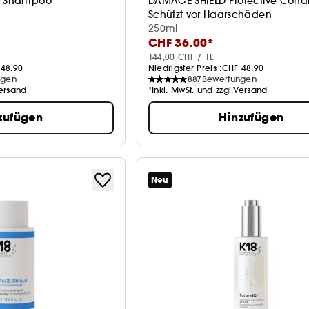
ox Shampoo
DAMAGE SHIELD Protective Condi
Schützt vor Haarschäden
250ml
CHF 36.00*
144,00 CHF / 1L
48.90
Niedrigster Preis :
CHF 48.90
ngen
887
Bewertungen
Versand
*Inkl. MwSt. und zzgl.Versand
zufügen
Hinzufügen
Neu