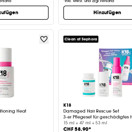
Versand
*Inkl. MwSt. und zzgl.Versand
zufügen
Hinzufügen
Clean at Sephora
K18
tioning Heat
Damaged Hair Rescue Set
3-er Pflegeset für geschädigtes 
ioner
15 ml + 47 ml + 53 ml
CHF 58.90*