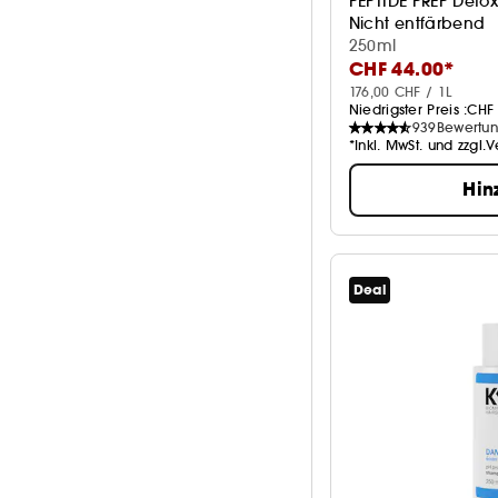
PEPTIDE PREP Det
Nicht entfärbend
250ml
CHF 44.00*
176,00 CHF / 1L
Niedrigster Preis :
CHF 
939
Bewertu
*Inkl. MwSt. und zzgl.
Hin
Deal