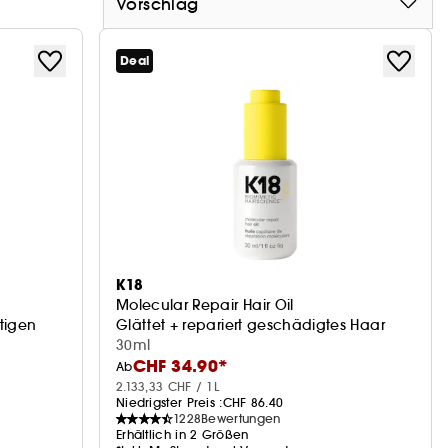
Vorschlag
Deal
K18
Molecular Repair Hair Oil
tigen
Glättet + repariert geschädigtes Haar
30ml
CHF 34.90*
Ab
2.133,33 CHF / 1L
Niedrigster Preis :
CHF 86.40
1228
Bewertungen
Erhältlich in 2 Größen