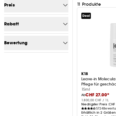
11 Produkte
Preis
Deal
Von (CHF)
Bis (CHF)
Rabatt
-0
6
Bewertung
-10%
1
1/5
11
-21.9
1
2/5
11
-24.8
1
K18
3/5
11
Leave-in Molecula
-25.9
1
Pflege für geschäd
4/5
11
15ml
-26.4
1
CHF 27.00*
Ab
-26.6
1.800,00 CHF / 1L
1
Niedrigster Preis :
CHF 
5724
Bewert
-28.4
1
Erhältlich in 2 Größen