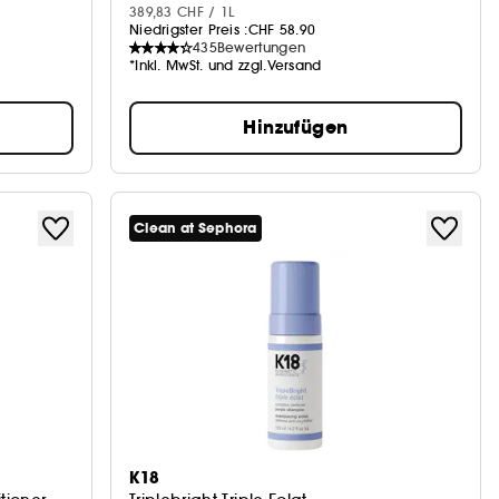
389,83 CHF / 1L
Niedrigster Preis :
CHF 58.90
435
Bewertungen
*Inkl. MwSt. und zzgl.Versand
Hinzufügen
Clean at Sephora
K18