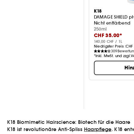
K18
DAMAGE SHIELD pH
Nicht entfärbend
250ml
CHF 35.00*
140,00 CHF / 1L
Niedrigster Preis :
CHF 
309
Bewertu
*Inkl. MwSt. und zzgl.
Hin
K18 Biomimetic Hairscience: Biotech für die Haare
K18 ist revolutionäre Anti-Spliss
Haarpflege
. K18 ent