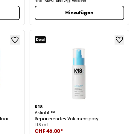
*Inkl. MwSt. und zzgl.Versand
Hinzufügen
Deal
K18
AstroLift™
Haar
Reparierendes Volumenspray
118 ml
CHF 46.00*