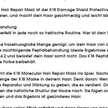
air Repair Mask ist der K18 Damage Shield Protecti
hweren, und macht dein Haar geschmeidig und leicht 
handlung
rfekt in jede noch so hektische Routine. Hier ist dein
ne haselnussgroße Menge genügt, um dein Haar von all
e nachfolgende Peptidbehandlung ideale Ergebnisse e
s 4.2 und belastet dein Haar somit nicht. Das K18 Pep
ne Farbe beibehält.
mt die K18 Molecular Hair Repair Mask ins Spiel. Nac
Menge der K18 Maske in deinem Haar. Denk daran: Wen
 Reparatur und Stärkung zu geben, die es verdient. 
n die natürliche Struktur der Haare nach. Sie fügen s
en und das Ergebnis ist gesünderes Haar.