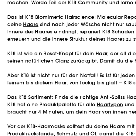
machen. Werde Teil der K18 Community und lerne 
Das ist K18 Biomimetic Hairscience: Molecular Re
deine
Haare
sind nach jeder Wäsche nicht nur saub
Innere des Haares eindringt, repariert K18 Schäden 
erneuern und die innere Struktur deines Haares zu s
K18 ist wie ein Reset-Knopf für dein Haar, der al
seinen natürlichen Glanz zurückgibt. Damit du die F
Aber K18 ist nicht nur für den Notfall! Es ist für
feinem
bis dickem Haar, von
lockig
bis glatt – K18
Das K18 Sortiment: Finde die richtige Anti-Spliss Ha
K18 hat eine Produktpalette für alle
Haartypen
und j
braucht nur 4 Minuten, um dein Haar von innen her
Vor der K18-Haarmaske solltest du deine Haare mi
Produktrückstände, Schmutz und Öl, damit die K18