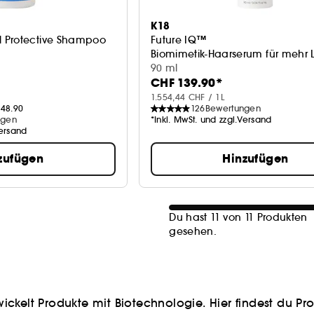
K18
 Protective Shampoo
Future IQ™
Biomimetik-Haarserum für mehr 
90 ml
CHF 139.90*
1.554,44 CHF / 1L
48.90
126
Bewertungen
ngen
*Inkl. MwSt. und zzgl.Versand
Versand
zufügen
Hinzufügen
Du hast 11 von 11 Produkten
gesehen.
wickelt Produkte mit Biotechnologie. Hier findest du 