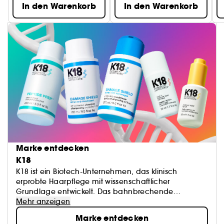
In den Warenkorb
In den Warenkorb
Marke entdecken
K18
K18 ist ein Biotech-Unternehmen, das klinisch
erprobte Haarpflege mit wissenschaftlicher
Grundlage entwickelt. Das bahnbrechende
K18PEPTIDE™ macht Haarschäden durch Bleichen
Mehr anzeigen
und Färben, chemische Behandlungen und Hitze in
Marke entdecken
4 Minuten ungeschehen. Im Salon geborene