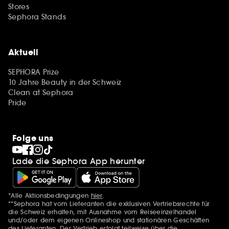
Stores
Sephora Stands
Aktuell
SEPHORA Prize
10 Jahre Beauty in der Schweiz
Clean at Sephora
Pride
Folge uns
Lade die Sephora App herunter
*Alle Aktionsbedingungen
hier
.
Zusätzlich Erwähnungen
**Sephora hat vom Lieferanten die exklusiven Vertriebsrechte für
die Schweiz erhalten, mit Ausnahme vom Reiseeinzelhandel
und/oder dem eigenen Onlineshop und stationären Geschäften
des Lieferanten. Der Vertrieb erfolgt teilweise über die