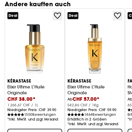
Andere kauften auch
Deal
Deal
C
KÉRASTASE
KÉRASTASE
F
Elixir Ultime L'Huile
Elixir Ultime L'Huile
Ho
Originale
Originale
S
CHF 38.00*
CHF 57.00*
Haaröl
Nachfüllbar
Ab
A
1.266,67 CHF / 1L
542,86 CHF / 1Kg
65
Niedrigster Preis :
CHF 39.90
Niedrigster Preis :
CHF 59.90
1500
Bewertungen
1464
Bewertungen
Er
*Inkl. MwSt. und zzgl.Versand
Erhältlich in 2 Größen
*I
*Inkl. MwSt. und zzgl.Versand