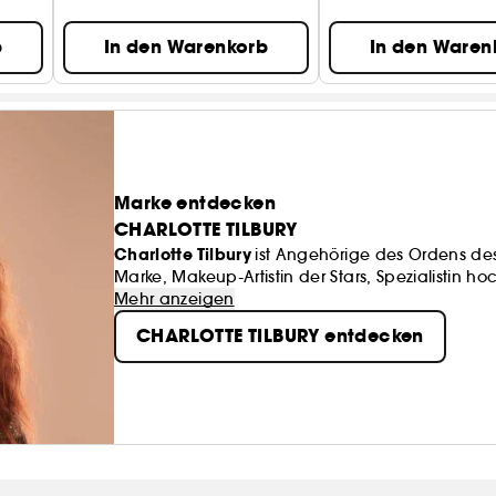
b
In den Warenkorb
In den Waren
Marke entdecken
CHARLOTTE TILBURY
Charlotte Tilbury
ist Angehörige des Ordens des
Marke, Makeup-Artistin der Stars, Spezialistin 
Düfte!
Mehr anzeigen
CHARLOTTE TILBURY entdecken