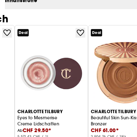
Inhaltsstoffe
Lipliner in der Farbe Pillow Talk Intense.
ch
Deal
Deal
CHARLOTTE TILBURY
CHARLOTTE TILBURY
Eyes to Mesmerise
Beautiful Skin Sun-Ki
Creme Lidschatten
Bronzer
CHF 29.50*
CHF 61.00*
Creme-Bronzer
Ab
5.571,43 CHF / 1L
2.904,76 CHF / 1Kg