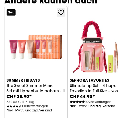
Andere kauften auch
Neu
SUMMER FRIDAYS
SEPHORA FAVORITES
The Sweet Summer Minis
Ultimate Lip Set – 4 Lippe
Set mit Lippenbutterbalsam - limitierte Edition
Favoriten in Full-Size – vo
CHF 28.90*
CHF 44.95*
Balm bis Gloss
582,66 CHF / 1Kg
109
Bewertungen
130
Bewertungen
*Inkl. MwSt. und zzgl.Versand
*Inkl. MwSt. und zzgl.Versand