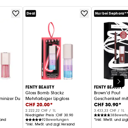
Deal
Nur bei Sephora*
FENTY BEAUTY
FENTY BEAUTY
Gloss Bomb Stackz
Brown'd Pout
uminizer Duo
Mehrfarbiger Lipgloss
Geschenkset mit 
CHF 20.00*
CHF 30.90*
2.222,22 CHF / 1L
3.433,33 CHF / 1L
Niedrigster Preis :
CHF 30.90
38
Bewert
sand
92
Bewertungen
*Inkl. MwSt. und zz
*Inkl. MwSt. und zzgl.Versand