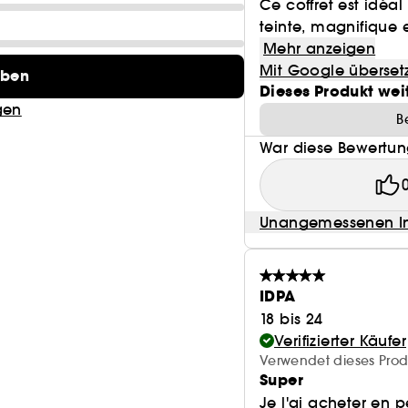
Ce coffret est idéal
teinte, magnifique 
Mehr anzeigen
Mit Google überset
eben
Dieses Produkt wei
gen
B
War diese Bewertung
Unangemessenen In
IDPA
18 bis 24
Verifizierter Käufer
Verwendet dieses Prod
Super
Je l'ai acheter en p