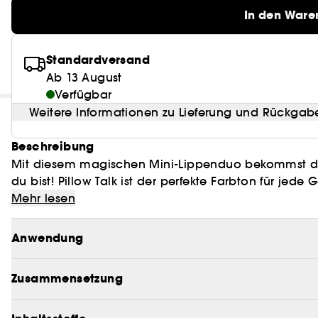
In den Ware
Standardversand
Ab 13 August
Verfügbar
Weitere Informationen zu Lieferung und Rückgab
Beschreibung
Mit diesem magischen Mini-Lippenduo bekommst du
du bist! Pillow Talk ist der perfekte Farbton für jed
einen hinreißenden Abendlook!
Mehr lesen
Pillow Talk Original: Ein Matte Revolution Mini-Lippen
pink-nude Pillow Talk-Farbe, die alle lieben!
Anwendung
Pillow Talk Medium: Ein Matte Revolution Mini-Lipp
Zusammensetzung
Lipliner im Farbton Pillow Talk Medium.
Pillow Talk Intense: Ein K.I.S.S.I.N.G Mini-Lippenstif