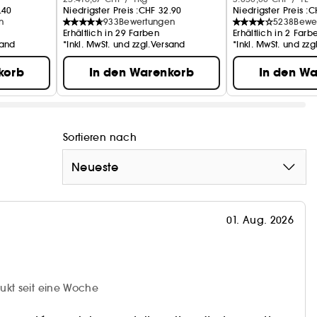
.40
Niedrigster Preis :
CHF 32.90
Niedrigster Preis :
C
n
933
Bewertungen
5238
Bewe
Erhältlich in 29 Farben
Erhältlich in 2 Farb
sand
*Inkl. MwSt. und zzgl.Versand
*Inkl. MwSt. und zz
korb
In den Warenkorb
In den W
Sortieren nach
Neueste
01. Aug. 2026
ukt seit eine Woche