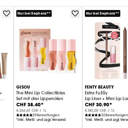
Nur bei Sephora**
Nur bei Sephora**
GISOU
FENTY BEAUTY
n-
The Mini Lip Collectibles
Extra Fu$$y
n
Set mit drei Lippenölen
Lip Liner + Mini Lip L
CHF 38.40*
CHF 30.90*
4.266,67 CHF / 1L
6.180,00 CHF / 1L
29
Bewertungen
32
Bewertungen
*Inkl. MwSt. und zzgl.Versand
*Inkl. MwSt. und zzgl.Ver