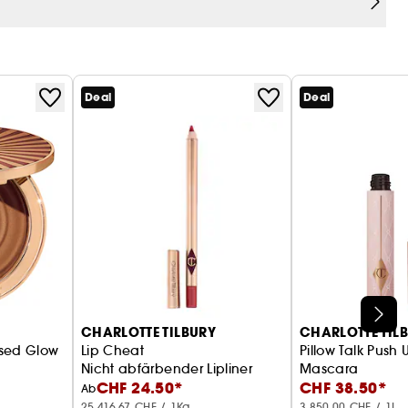
Deal
Deal
CHARLOTTE TILBURY
CHARLOTTE TIL
ssed Glow
Lip Cheat
Pillow Talk Push 
Nicht abfärbender Lipliner
Mascara
CHF 24.50*
CHF 38.50*
Ab
25.416,67 CHF / 1Kg
3.850,00 CHF / 1L