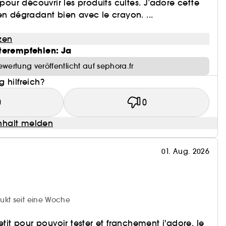
 pour découvrir les produits cultes. J’adore cette
en dégradant bien avec le crayon. ...
zen
terempfehlen: Ja
ewertung veröffentlicht auf sephora.fr
 hilfreich?
0
0
halt melden
01. Aug. 2026
ukt seit eine Woche
etit pour pouvoir tester et franchement j'adore, le