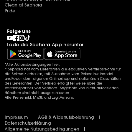
Clean at Sephora
Pride
Folge uns
Lade die Sephora App herunter
*Alle Aktionsbedingungen
hier
.
Zusätzlich Erwähnungen
**Sephora hat vom Lieferanten die exklusiven Vertriebsrechte für
die Schweiz erhalten, mit Ausnahme vom Reiseeinzelhandel
und/oder dem eigenen Onlineshop und stationären Geschäften
des Lieferanten. Der Vertrieb erfolgt teilweise über die
Vertriebspartner von Sephora. Angebote von nicht-autorisierten
Händlern sind nicht ausgeschlossen.
Alle Preise inkl. MwSt. und zzgl.Versand
Impressum
AGB & Widerrufsbelehrung
Datenschutzerklärung
Allgemeine Nutzungsbedingungen