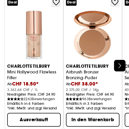
Deal
Deal
D
CHARLOTTE TILBURY
CHARLOTTE TILBURY
C
Mini Hollywood Flawless
Airbrush Bronzer
Ai
Filter
Bronzing-Puder
Se
CHF 18.50*
CHF 38.00*
Foundation
M
Ab
Ab
A
3.363,64 CHF / 1L
2.375,00 CHF / 1Kg
40
Niedrigster Preis :
CHF 24.90
Niedrigster Preis :
CHF 64.90
Ni
2263
Bewertungen
963
Bewertungen
Erhältlich in 6 Farben
Erhältlich in 3 Farben
Er
*Inkl. MwSt. und zzgl.Versand
*Inkl. MwSt. und zzgl.Versand
*I
Ausverkauft
In den Warenkorb