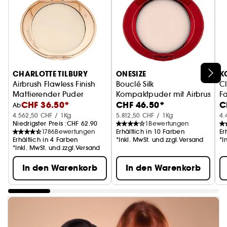
CHARLOTTE TILBURY
ONESIZE
K
Airbrush Flawless Finish
Bouclé Silk
C
Mattierender Puder
Kompaktpuder mit Airbrush-Fin
Fa
CHF 36.50*
CHF 46.50*
C
Ab
4.562,50 CHF / 1Kg
5.812,50 CHF / 1Kg
4.
Niedrigster Preis :
CHF 62.90
1
Bewertungen
1786
Bewertungen
Erhältlich in 10 Farben
Er
Erhältlich in 4 Farben
*Inkl. MwSt. und zzgl.Versand
*I
*Inkl. MwSt. und zzgl.Versand
In den Warenkorb
In den Warenkorb