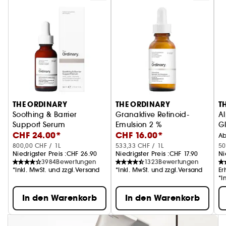
THE ORDINARY
THE ORDINARY
T
Soothing & Barrier
Granaktive Retinoid-
A
Support Serum
Emulsion 2 %
G
CHF 24.00*
CHF 16.00*
Hautpflege
Anti-Aging-Serum
A
800,00 CHF / 1L
533,33 CHF / 1L
50
Niedrigster Preis :
CHF 26.90
Niedrigster Preis :
CHF 17.90
Ni
3984
Bewertungen
1323
Bewertungen
*Inkl. MwSt. und zzgl.Versand
*Inkl. MwSt. und zzgl.Versand
Er
*I
In den Warenkorb
In den Warenkorb