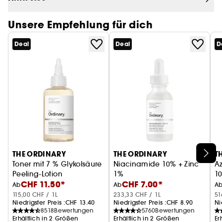
Unsere Empfehlung für dich
Deal
Deal
D
THE ORDINARY
THE ORDINARY
T
Toner mit 7 % Glykolsäure
Niacinamide 10% + Zinc
A
Peeling-Lotion
1%
1
CHF 11.50*
CHF 7.00*
Serum gegen Unreinheiten
K
Ab
Ab
A
115,00 CHF / 1L
233,33 CHF / 1L
51
Niedrigster Preis :
CHF 13.40
Niedrigster Preis :
CHF 8.90
Ni
8518
Bewertungen
5760
Bewertungen
Erhältlich in 2 Größen
Erhältlich in 2 Größen
Er