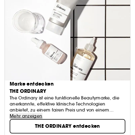
Marke entdecken
THE ORDINARY
The Ordinary ist eine funktionelle Beautymarke, die
anerkannte, effektive klinische Technologien
anbietet, zu einem fairen Preis und von einem
transparenten Diskurs begleitet wird.
Mehr anzeigen
In der Hautpflegeindustrie ist Integrität selten. Einige
THE ORDINARY entdecken
Technologien, die heute "gewöhnlich" sind, werden
immer noch als revolutionär dargestellt und zu