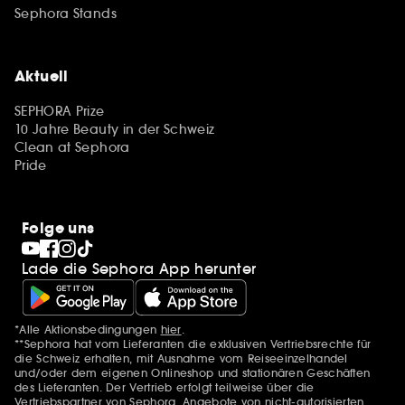
Sephora Stands
Aktuell
SEPHORA Prize
10 Jahre Beauty in der Schweiz
Clean at Sephora
Pride
Folge uns
Lade die Sephora App herunter
*Alle Aktionsbedingungen
hier
.
Zusätzlich Erwähnungen
**Sephora hat vom Lieferanten die exklusiven Vertriebsrechte für
die Schweiz erhalten, mit Ausnahme vom Reiseeinzelhandel
und/oder dem eigenen Onlineshop und stationären Geschäften
des Lieferanten. Der Vertrieb erfolgt teilweise über die
Vertriebspartner von Sephora. Angebote von nicht-autorisierten