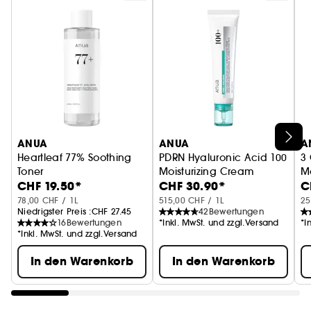
strahlenden
boosten, sodass du dich über einen
Glow
freuen kannst.
• Enthält Hyaluronsäure und Polyglutaminsäure –
hydratisierte und glatte
für eine
Haut.
ANUA
ANUA
A
Heartleaf 77% Soothing
PDRN Hyaluronic Acid 100
3
Toner
Moisturizing Cream
Mo
CHF 19.50*
CHF 30.90*
C
Beruhigend und hydratisierend
Feuchtigkeitscreme
N
78,00 CHF / 1L
515,00 CHF / 1L
25
Niedrigster Preis :
CHF 27.45
42
Bewertungen
16
Bewertungen
*Inkl. MwSt. und zzgl.Versand
*I
*Inkl. MwSt. und zzgl.Versand
In den Warenkorb
In den Warenkorb