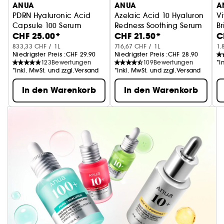
ANUA
ANUA
A
PDRN Hyaluronic Acid
Azelaic Acid 10 Hyaluron
Vi
Capsule 100 Serum
Redness Soothing Serum
B
CHF 25.00*
CHF 21.50*
C
Feuchtigkeitsserum mit Hyaluronsäure
Serum gegen Unreinheiten
A
833,33 CHF / 1L
716,67 CHF / 1L
1.
Niedrigster Preis :
CHF 29.90
Niedrigster Preis :
CHF 28.90
123
Bewertungen
109
Bewertungen
*I
*Inkl. MwSt. und zzgl.Versand
*Inkl. MwSt. und zzgl.Versand
In den Warenkorb
In den Warenkorb