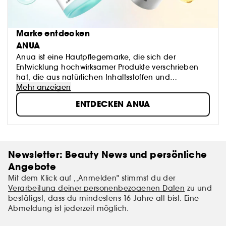
Marke entdecken
ANUA
Anua ist eine Hautpflegemarke, die sich der
Entwicklung hochwirksamer Produkte verschrieben
hat, die aus natürlichen Inhaltsstoffen und
leistungsstarken Wirkstoffen hergestellt werden.
Mehr anzeigen
Unsere Mission ist es, Hautprobleme mit sanften, aber
ENTDECKEN ANUA
wirksamen Formeln zu behandeln. Wir hören unseren
Kunden zu und entwickeln Produkte, die genau auf
die Bedürfnisse der Haut zugeschnitten sind, mit
einfachen und gleichzeitig hochwirksamen
Formulierungen.
Newsletter: Beauty News und persönliche
Angebote
Mit dem Klick auf ,,Anmelden" stimmst du der
Verarbeitung deiner personenbezogenen Daten
zu und
bestätigst, dass du mindestens 16 Jahre alt bist. Eine
Abmeldung ist jederzeit möglich.