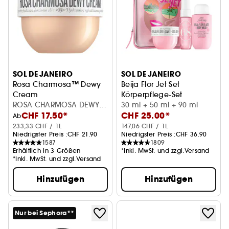
SOL DE JANEIRO
SOL DE JANEIRO
Rosa Charmosa™ Dewy
Beija Flor Jet Set
Cream
Körperpflege-Set
Körpercreme mit blumig-fruchtigem Duft
ROSA CHARMOSA DEWY
30 ml + 50 ml + 90 ml
CHF 17.50*
CHF 25.00*
CREAM 75 ML
Ab
233,33 CHF / 1L
147,06 CHF / 1L
Niedrigster Preis :
CHF 21.90
Niedrigster Preis :
CHF 36.90
1587
1809
Erhältlich in 3 Größen
*Inkl. MwSt. und zzgl.Versand
*Inkl. MwSt. und zzgl.Versand
Hinzufügen
Hinzufügen
Nur bei Sephora**