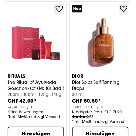
Neu
RITUALS
DIOR
The Ritual of Ayurveda
Dior Solar Self-Tanning
Geschenkset (M) für Bad & Körper
Drops
200ml+100ml+125g+140g
Natürlich strahlende, golden
30 ml
CHF 42.00*
CHF 50.50*
74,34 CHF / 1L
1.683,33 CHF / 1L
Keine Bewertungen
Niedrigster Preis :
CHF 71.90
*Inkl. MwSt. und zzgl.Versand
55
*Inkl. MwSt. und zzgl.Versand
Hinzufügen
Hinzufügen