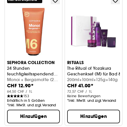
SEPHORA COLLECTION
RITUALS
24 Stunden
The Ritual of Yozakura
feuchtigkeitsspendende
Geschenkset (M) für Bad & K
Körpermilch
Nährend und glättend
Monoi + Bergamotte (200
200ml+100ml+125g+140g
CHF 12.90*
CHF 41.00*
ml)
64,50 CHF / 1L
72,57 CHF / 1L
153
Keine Bewertungen
Erhältlich in 5 Größen
*Inkl. MwSt. und zzgl.Versand
*Inkl. MwSt. und zzgl.Versand
Hinzufügen
Hinzufügen