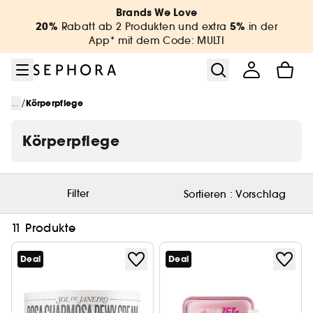
Zum Menü
Zum Hauptinhalt
Zur Fußzeile
Brands We Love
20%
5%
Rabatt ab 2 Produkten und extra
in der
App* mit dem Code: MULTI
/
...
Körperpflege
Körperpflege
Filter
Sortieren :
Vorschlag
11 Produkte
Deal
Deal