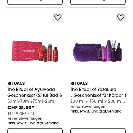
RITUALS
RITUALS
The Ritual of Ayurveda
The Ritual of Yozakura
Geschenkset (S) für Bad & Körper
L Geschenkset für Körper, B
50ml+70ml+75ml+20ml
200 ml + 150 ml + 200 ml
CHF 31.00*
Keine Bewertungen
+ 70 ml + 70 ml
*Inkl. MwSt. und zzgl.Versand
144,19 CHF / 1L
Keine Bewertungen
*Inkl. MwSt. und zzgl.Versand