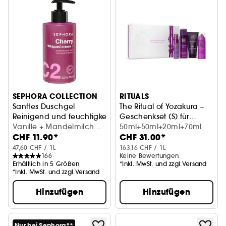
SEPHORA COLLECTION
RITUALS
Sanftes Duschgel
The Ritual of Yozakura –
Reinigend und feuchtigkeitsspendend
Geschenkset (S) für
Vanille + Mandelmilch
Körper & Bad
50ml+50ml+20ml+70ml
CHF 11.90*
CHF 31.00*
(300 ml)
47,60 CHF / 1L
163,16 CHF / 1L
166
Keine Bewertungen
Erhältlich in 5 Größen
*Inkl. MwSt. und zzgl.Versand
*Inkl. MwSt. und zzgl.Versand
Hinzufügen
Hinzufügen
Nur bei Sephora**