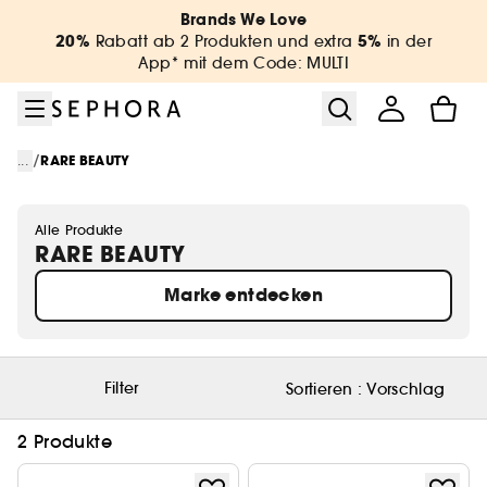
Zum Menü
Zum Hauptinhalt
Zur Fußzeile
Brands We Love
20%
5%
Rabatt ab 2 Produkten und extra
in der
App* mit dem Code: MULTI
/
...
RARE BEAUTY
Alle Produkte
RARE BEAUTY
Marke entdecken
Filter
Sortieren :
Vorschlag
2 Produkte