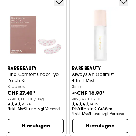
RARE BEAUTY
RARE BEAUTY
Find Comfort Under Eye
Always An Optimist
Patch Kit
4-In-1 Mist
Feuchtigkeitsspendende Augenpatches
8 paires
35 ml
CHF 27.40*
CHF 16.90*
Ab
27.400,00 CHF / 1Kg
482,86 CHF / 1L
174
1406
*Inkl. MwSt. und zzgl.Versand
Erhältlich in 2 Größen
*Inkl. MwSt. und zzgl.Versand
Hinzufügen
Hinzufügen