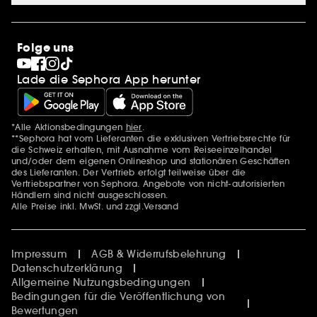
Stores
Sephora Stands
SEPHORA Prize
10 Jahre Beauty in der Schweiz
Folge uns
Clean at Sephora
Pride
Lade die Sephora App herunter
*Alle Aktionsbedingungen
hier
.
Zusätzlich Erwähnungen
**Sephora hat vom Lieferanten die exklusiven Vertriebsrechte für
die Schweiz erhalten, mit Ausnahme vom Reiseeinzelhandel
und/oder dem eigenen Onlineshop und stationären Geschäften
des Lieferanten. Der Vertrieb erfolgt teilweise über die
Vertriebspartner von Sephora. Angebote von nicht-autorisierten
Händlern sind nicht ausgeschlossen.
Alle Preise inkl. MwSt. und zzgl.Versand
Impressum
AGB & Widerrufsbelehrung
Datenschutzerklärung
Allgemeine Nutzungsbedingungen
Bedingungen für die Veröffentlichung von
Bewertungen