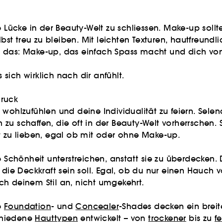
cke in der Beauty-Welt zu schliessen. Make-up sollte 
lbst treu zu bleiben. Mit leichten Texturen, hautfreund
 das: Make-up, das einfach Spass macht und dich von 
sich wirklich nach dir anfühlt.
Druck
t wohlzufühlen und deine Individualität zu feiern. Se
zu schaffen, die oft in der Beauty-Welt vorherrschen.
t zu lieben, egal ob mit oder ohne Make-up.
e Schönheit unterstreichen, anstatt sie zu überdecken.
k die Deckkraft sein soll. Egal, ob du nur einen Hau
ch deinem Stil an, nicht umgekehrt.
e
Foundation
- und
Concealer
-Shades decken ein breit
schiedene
Hauttypen
entwickelt – von
trockener
bis zu
fe