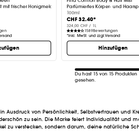
 Seen
Find Comfort Body & Hair Mist
t mit frischer Honigmelone
Parfümiertes Körper- und Haars
100ml
CHF 32.40*
324,00 CHF / 1L
gen
1589
Bewertungen
Versand
*Inkl. MwSt. und zzgl.Versand
zufügen
Hinzufügen
Du hast 15 von 15 Produkten
gesehen.
 ein Ausdruck von Persönlichkeit, Selbstvertrauen und K
rschön zu sein. Die Marke feiert Individualität und m
el zu verstecken, sondern darum, deine natürliche Sch