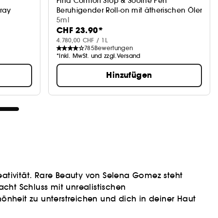
Find Comfort Stop & Soothe Pen
pray
Beruhigender Roll-on mit ätherischen Ölen
5ml
CHF 23.90*
4.780,00 CHF / 1L
785
Bewertungen
*Inkl. MwSt. und zzgl.Versand
Hinzufügen
reativität. Rare Beauty von Selena Gomez steht
acht Schluss mit unrealistischen
önheit zu unterstreichen und dich in deiner Haut