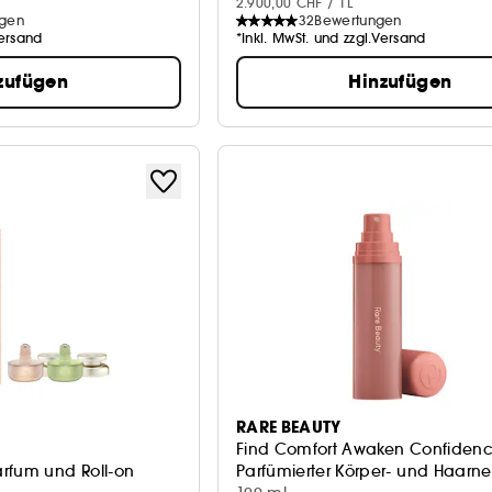
2.900,00 CHF / 1L
ngen
32
Bewertungen
Versand
*Inkl. MwSt. und zzgl.Versand
zufügen
Hinzufügen
RARE BEAUTY
Find Comfort Awaken Confiden
rfum und Roll-on
Parfümierter Körper- und Haarn