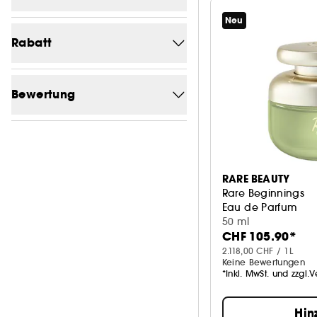
Neu
Von (CHF)
Bis (CHF)
Rabatt
-0
9
Bewertung
1/5
11
2/5
11
RARE BEAUTY
3/5
11
Rare Beginnings
Eau de Parfum
4/5
11
50 ml
CHF 105.90*
2.118,00 CHF / 1L
Keine Bewertungen
*Inkl. MwSt. und zzgl.
Hin