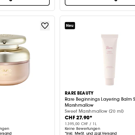
Neu
RARE BEAUTY
Rare Beginnings Layering Balm 
Marshmallow
Parfum-Balsam
Sweet Marshmallow (20 ml)
CHF 27.90*
1.395,00 CHF / 1L
ungen
Keine Bewertungen
Versand
*Inkl. MwSt. und zzgl.Versand