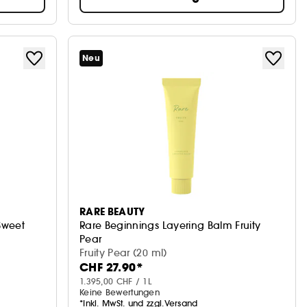
Neu
RARE BEAUTY
Sweet
Rare Beginnings Layering Balm Fruity
Pear
Parfum-Balsam
Fruity Pear (20 ml)
CHF 27.90*
1.395,00 CHF / 1L
Keine Bewertungen
*Inkl. MwSt. und zzgl.Versand