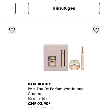
Hinzufügen
RARE BEAUTY
Rare Eau De Parfum Vanilla and
Caramel
Parfum-Set für Damen
50 ml + 10 ml
CHF 92.90*