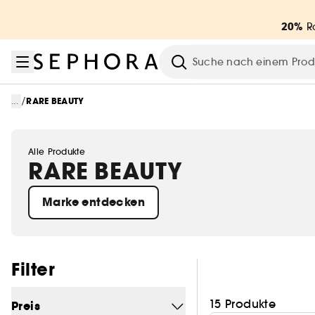
Zum Menü
Zum Hauptinhalt
Zur Fußzeile
20%
Ra
Suche
/
...
RARE BEAUTY
Alle Produkte
RARE BEAUTY
Marke entdecken
Filter überspringen
Filter
15 Produkte
Preis