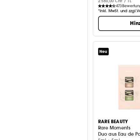
2.560,00 CHF / 1L
473
Bewertu
*Inkl. MwSt. und zzgl.
Hin
Neu
RARE BEAUTY
Rare Moments
Duo aus Eau de Pa