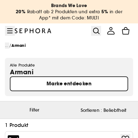
Zum Menü
Zum Hauptinhalt
Zur Fußzeile
Brands We Love
20%
5%
Rabatt ab 2 Produkten und extra
in der
App* mit dem Code: MULTI
/
...
Armani
Alle Produkte
Armani
Marke entdecken
Filter
Sortieren :
Beliebtheit
1 Produkt