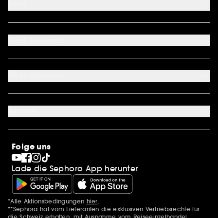
Hilfe
FAQ
Kontakt
Dein Sephora
Lieferbedingungen
Retouren und Umtausch
Mein Konto
Zahlungsmethoden
Cookie Einstellungen
Über Sephora
Über uns
Karriere
Aktuell
Stores
Sephora Stands
SEPHORA Prize
10 Jahre Beauty in der Schweiz
Folge uns
Clean at Sephora
Pride
Lade die Sephora App herunter
*Alle Aktionsbedingungen
hier
.
Zusätzlich Erwähnungen
**Sephora hat vom Lieferanten die exklusiven Vertriebsrechte für
die Schweiz erhalten, mit Ausnahme vom Reiseeinzelhandel