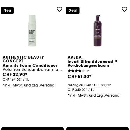
Neu
Deal
AUTHENTIC BEAUTY
AVEDA
CONCEPT
Invati Ultra Advanced™
Amplify Foam Conditioner
Verdickungsschaum
Volumen-Schaumbalsam für feines Haar
2
CHF 32,90
CHF 51,00
CHF 164,50
/
1L
*Inkl. MwSt. und zzgl.Versand
Niedrigster Preis :
CHF 53,90
CHF 340,00
/
1L
*Inkl. MwSt. und zzgl.Versand