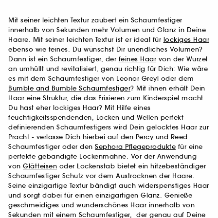
Mit seiner leichten Textur zaubert ein Schaumfestiger
innerhalb von Sekunden mehr Volumen und Glanz in Deine
Haare. Mit seiner leichten Textur ist er ideal für
lockiges Haar
ebenso wie feines. Du wünschst Dir unendliches Volumen?
Dann ist ein Schaumfestiger, der
feines Haar
von der Wurzel
an umhüllt und revitalisiert, genau richtig für Dich: Wie wäre
es mit dem Schaumfestiger von Leonor Greyl oder dem
Bumble and Bumble Schaumfestiger
? Mit ihnen erhält Dein
Haar eine Struktur, die das Frisieren zum Kinderspiel macht.
Du hast eher lockiges Haar? Mit Hilfe eines
feuchtigkeitsspendenden, Locken und Wellen perfekt
definierenden Schaumfestigers wird Dein gelocktes Haar zur
Pracht - verlasse Dich hierbei auf den Percy und Reed
Schaumfestiger oder den
Sephora Pflegeprodukte
für eine
perfekte gebändigte Lockenmähne. Vor der Anwendung
von
Glätteisen
oder Lockenstab bietet ein hitzebeständiger
Schaumfestiger Schutz vor dem Austrocknen der Haare.
Seine einzigartige Textur bändigt auch widerspenstiges Haar
und sorgt dabei für einen einzigartigen Glanz. Genieße
geschmeidiges und wunderschönes Haar innerhalb von
Sekunden mit einem Schaumfestiger, der genau auf Deine