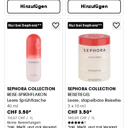
Hinzufügen
Hinzufügen
Nur bei Sephora**
Nur bei Sephora**
SEPHORA COLLECTION
SEPHORA COLLECTION
REISE-SPRÜHFLAKON
REISETIEGEL
Leere Sprühflasche
Leere, stapelbare Reisetiegel
40 ml
3 x 10 ml
CHF 3.50*
CHF 3.50*
116,67 CHF / 1L
140,00 CHF / 1L
Keine Bewertungen
1
*Inkl. MwSt. und zzgl.Versand
*Inkl. MwSt. und zzgl.Versand