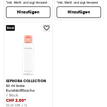
*Inkl. MwSt. und zzgl.Versand
*Inkl. MwSt. und zzgl.Versand
Hinzufügen
Hinzufügen
Deal
SEPHORA COLLECTION
60 ml leere
Kunststoffflasche
Recycelt
1 Stück
CHF 2.00*
33,33 CHF / 1L