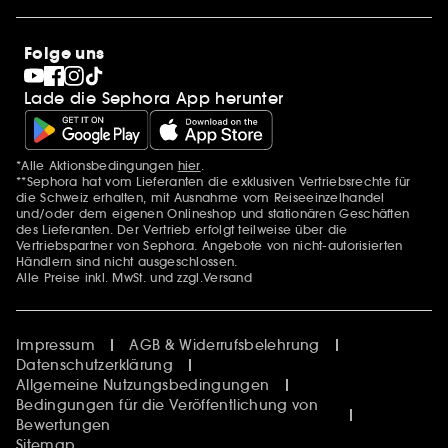
Sephora Stands
SEPHORA Prize
10 Jahre Beauty in der Schweiz
Folge uns
Clean at Sephora
Pride
Lade die Sephora App herunter
*Alle Aktionsbedingungen
hier
.
Zusätzlich Erwähnungen
**Sephora hat vom Lieferanten die exklusiven Vertriebsrechte für
die Schweiz erhalten, mit Ausnahme vom Reiseeinzelhandel
und/oder dem eigenen Onlineshop und stationären Geschäften
des Lieferanten. Der Vertrieb erfolgt teilweise über die
Vertriebspartner von Sephora. Angebote von nicht-autorisierten
Händlern sind nicht ausgeschlossen.
Alle Preise inkl. MwSt. und zzgl.Versand
Impressum
AGB & Widerrufsbelehrung
Datenschutzerklärung
Allgemeine Nutzungsbedingungen
Bedingungen für die Veröffentlichung von
Bewertungen
Sitemap