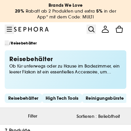
Zum Menü
Zum Hauptinhalt
Zur Fußzeile
Brands We Love
20%
5%
Rabatt ab 2 Produkten und extra
in der
App* mit dem Code: MULTI
/
...
Reisebehälter
Reisebehälter
Ob für unterwegs oder zu Hause im Badezimmer, ein
leerer Flakon ist ein essentielles Accessoire, um
unsere Lieblingsprodukte jederzeit bei uns zu haben.
Mit seiner praktischen Funktion hältst Du mit ihm
auch die an Bord von Flugzeugen erlaubte Menge
von Flüssigkeiten ein - so wird er zu einem echten
Schnelllinks überspringen
Reisebehälter
High Tech Tools
Reinigungsbürste
Verbündeten von Beauyt Profis. Entdecke jetzt die
Auswahl leerer Flakons für Deine Beauty Produkte.
Filter
Sortieren :
Beliebtheit
7 Produkte