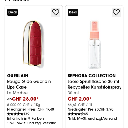
Deal
Deal
GUERLAIN
SEPHORA COLLECTION
Rouge G de Guerlain
Leere Sprühflasche 30 ml
Lips Case
Recyceltes Kunststoffspray
Le Marbre
30 ml
CHF 28.00*
CHF 2.00*
Ab
8.000,00 CHF / 1Kg
66,67 CHF / 1L
Niedrigster Preis :
CHF 47.40
Niedrigster Preis :
CHF 3.90
139
65
Erhältlich in 9 Farben
*Inkl. MwSt. und zzgl.Versand
*Inkl. MwSt. und zzgl.Versand