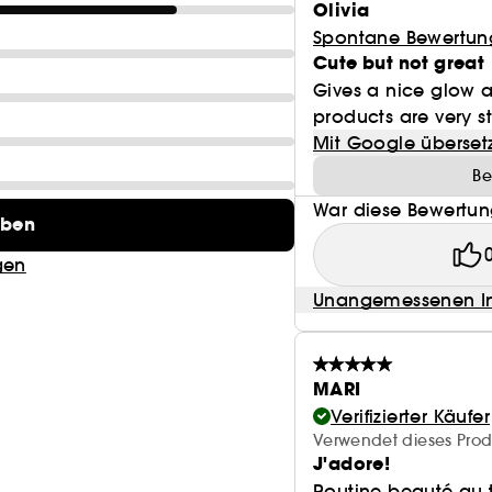
Olivia
Spontane Bewertun
Cute but not great
Gives a nice glow a
products are very st
Mit Google überset
Be
War diese Bewertung
eben
gen
Unangemessenen In
MARI
Verifizierter Käufer
Verwendet dieses Prod
J'adore!
Routine beauté au 