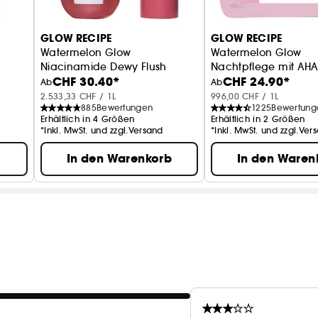
GLOW RECIPE
GLOW RECIPE
Watermelon Glow
Watermelon Glow
Niacinamide Dewy Flush
Nachtpflege mit AH
CHF 30.40*
CHF 24.90*
Aufhellendes Flüssiges Rouge
Ab
Ab
2.533,33 CHF / 1L
996,00 CHF / 1L
885
Bewertungen
1225
Bewertung
Erhältlich in 4 Größen
Erhältlich in 2 Größen
*Inkl. MwSt. und zzgl.Versand
*Inkl. MwSt. und zzgl.Ver
In den Warenkorb
In den Waren