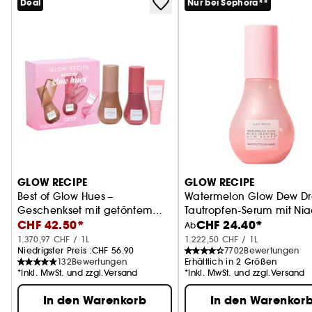
Deal
Nur bei Sephora**
GLOW RECIPE
GLOW RECIPE
Best of Glow Hues –
Watermelon Glow Dew Dr
Geschenkset mit getöntem
Tautropfen-Serum mit Ni
CHF 42.50*
CHF 24.40*
Serum für Teint, Wangen &
Ab
Lippen
1.370,97 CHF / 1L
1.222,50 CHF / 1L
Niedrigster Preis :
CHF 56.90
7702
Bewertungen
132
Bewertungen
Erhältlich in 2 Größen
*Inkl. MwSt. und zzgl.Versand
*Inkl. MwSt. und zzgl.Versand
In den Warenkorb
In den Warenkor