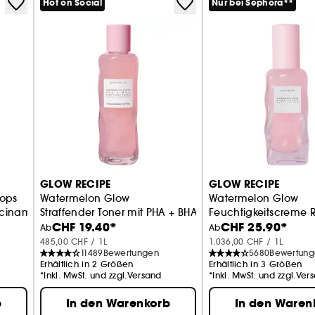
Hot on Social
Nur bei Sephora**
GLOW RECIPE
GLOW RECIPE
ops
Watermelon Glow
Watermelon Glow
acinamid
Straffender Toner mit PHA + BHA
Feuchtigkeitscreme 
CHF 19.40*
CHF 25.90*
Ab
Ab
485,00 CHF / 1L
1.036,00 CHF / 1L
11489
Bewertungen
5680
Bewertun
Erhältlich in 2 Größen
Erhältlich in 3 Größen
*Inkl. MwSt. und zzgl.Versand
*Inkl. MwSt. und zzgl.Ver
b
In den Warenkorb
In den Waren