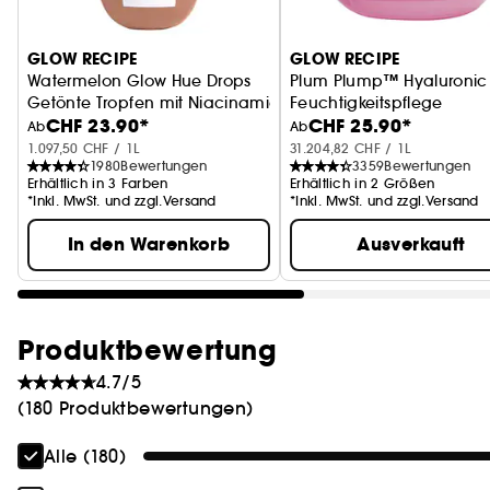
GLOW RECIPE
GLOW RECIPE
Watermelon Glow Hue Drops
Plum Plump™ Hyaluronic
Getönte Tropfen mit Niacinamid
Feuchtigkeitspflege
CHF 23.90*
CHF 25.90*
Ab
Ab
1.097,50 CHF / 1L
31.204,82 CHF / 1L
1980
Bewertungen
3359
Bewertungen
Erhältlich in 3 Farben
Erhältlich in 2 Größen
*Inkl. MwSt. und zzgl.Versand
*Inkl. MwSt. und zzgl.Versand
In den Warenkorb
Ausverkauft
Produktbewertung
4.7/5
(180 Produktbewertungen)
Alle (180)