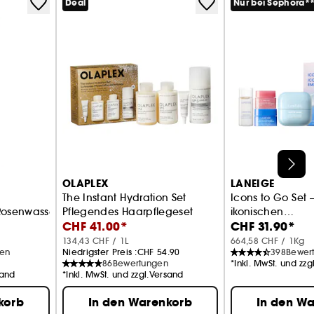
Deal
Nur bei Sephora*
OLAPLEX
LANEIGE
The Instant Hydration Set
Icons to Go Set –
Rosenwasser
Pflegendes Haarpflegeset
ikonischen
CHF 41.00*
CHF 31.90*
Gesichtspflegep
134,43 CHF / 1L
664,58 CHF / 1Kg
gen
Niedrigster Preis :
CHF 54.90
398
Bewer
86
Bewertungen
*Inkl. MwSt. und zz
sand
*Inkl. MwSt. und zzgl.Versand
korb
In den Warenkorb
In den W