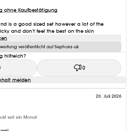
g ohne Kaufbestätigung
nd is a good sized set however a lot of the
icky and don’t feel the best on the skin
zen
wertung veröffentlicht auf Sephora-uk
 hilfreich?
0
0
halt melden
20. Juli 2026
ukt seit ein Monat
top!