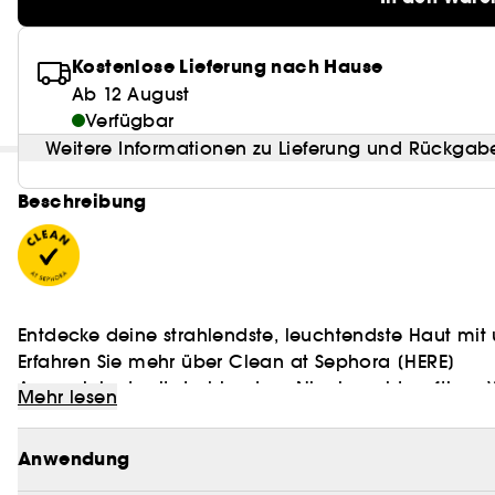
Kostenlose Lieferung nach Hause
Ab 12 August
Verfügbar
Weitere Informationen zu Lieferung und Rückgab
Beschreibung
Entdecke deine strahlendste, leuchtendste Haut mit
Erfahren Sie mehr über Clean at Sephora
[HERE]
Angereichert mit strahlendem Niacinamid, saftiger
Mehr lesen
Hyaluronsäure enthält dieses Set:
eine Standardgröße Watermelon Glow Niacinamide
Anwendung
Toners PHA + BHA, eine Standardgröße Pink Juice Mo
Mask – um die Haut zu pflegen, zu tonisieren, aufzuh