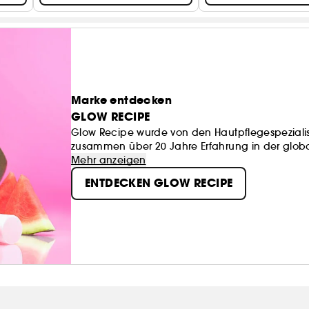
Marke entdecken
GLOW RECIPE
Glow Recipe wurde von den Hautpflegespeziali
zusammen über 20 Jahre Erfahrung in der glob
Leidenschaft und dem Engagement, das Rezept 
Mehr anzeigen
kombiniert antioxidantienreiche Früchte mit sanf
ENTDECKEN GLOW RECIPE
Hautpflege zu entwickeln, die den sich ständig
Außerdem macht sich Glow Recipe zu eigen, wa
klinisch wirksame Formeln und strahlende Ergeb