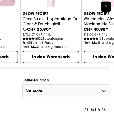
GLOW RECIPE
GLOW RECIPE
Glass Balm – Lippenpflege für
Watermelon Glo
A
Glanz & Feuchtigkeit
Niacinamide De
CHF 25.90*
CHF 40.90*
Sonnencreme SP
Ab
1.726,67 CHF / 1Kg
818,00 CHF / 1L
en
522
Bewertungen
16
Bewert
Erhältlich in 6 Farben
*Inkl. MwSt. und zz
sand
*Inkl. MwSt. und zzgl.Versand
korb
In den Warenkorb
In den W
Sortieren nach
Neueste
31. Juli 2026