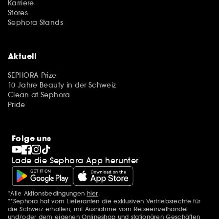
Karriere
Stores
Sephora Stands
Aktuell
SEPHORA Prize
10 Jahre Beauty in der Schweiz
Clean at Sephora
Pride
Folge uns
Lade die Sephora App herunter
*Alle Aktionsbedingungen
hier
.
Zusätzlich Erwähnungen
**Sephora hat vom Lieferanten die exklusiven Vertriebsrechte für
die Schweiz erhalten, mit Ausnahme vom Reiseeinzelhandel
und/oder dem eigenen Onlineshop und stationären Geschäften