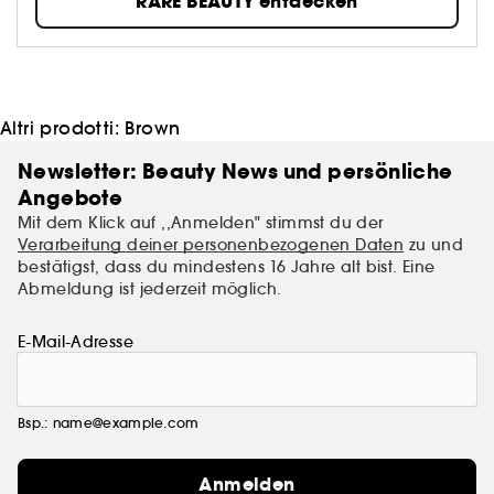
RARE BEAUTY entdecken
atmungsaktiv, unsere Wohlfühlformeln lassen sich
leicht auftragen und sorgen für eine anpassbare
Deckkraft und ein frisches Finish, das immer nach Dir
aussieht.
Altri prodotti:
Brown
Newsletter: Beauty News und persönliche
Angebote
Mit dem Klick auf ,,Anmelden" stimmst du der
Verarbeitung deiner personenbezogenen Daten
zu und
bestätigst, dass du mindestens 16 Jahre alt bist. Eine
Abmeldung ist jederzeit möglich.
E-Mail-Adresse
Bsp.: name@example.com
Anmelden