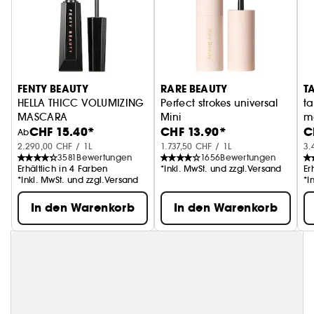
FENTY BEAUTY
RARE BEAUTY
T
HELLA THICC VOLUMIZING
Perfect strokes universal
ta
MASCARA
Mini
m
CHF 15.40*
CHF 13.90*
C
Wimperntusche für mehr Volumen
Volumenmascara
V
Ab
2.290,00 CHF / 1L
1.737,50 CHF / 1L
3.
3581
Bewertungen
1656
Bewertungen
Erhältlich in 4 Farben
*Inkl. MwSt. und zzgl.Versand
Er
*Inkl. MwSt. und zzgl.Versand
*I
In den Warenkorb
In den Warenkorb