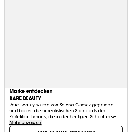
Marke entdecken
RARE BEAUTY
Rare Beauty wurde von Selena Gomez gegründet
und fordert die unrealistischen Standards der
Perfektion heraus, die in der heutigen Schönheitswelt
existieren. Die Produkte von Rare Beauty sind für den
Mehr anzeigen
täglichen Selbstausdruck gemacht. Luftig und