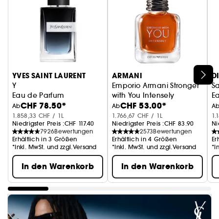
YVES SAINT LAURENT
ARMANI
D
Y
Emporio Armani Stronger
S
Eau de Parfum
with You Intensely
Ea
CHF 78.50*
CHF 53.00*
Eau de Parfum
Ab
Ab
A
1.858,33 CHF / 1L
1.766,67 CHF / 1L
1.
Niedrigster Preis :
CHF 117.40
Niedrigster Preis :
CHF 83.90
Ni
7926
Bewertungen
2573
Bewertungen
Erhältlich in 3 Größen
Erhältlich in 4 Größen
Er
*Inkl. MwSt. und zzgl.Versand
*Inkl. MwSt. und zzgl.Versand
*I
In den Warenkorb
In den Warenkorb