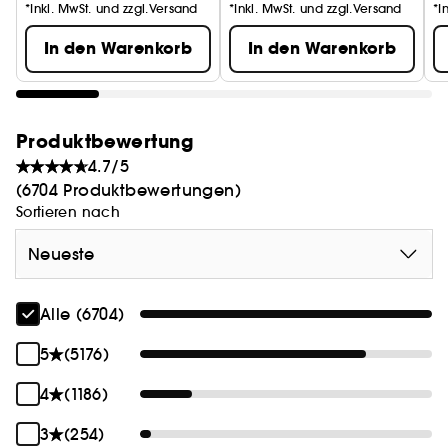
*Inkl. MwSt. und zzgl.Versand
*Inkl. MwSt. und zzgl.Versand
*I
In den Warenkorb
In den Warenkorb
Produktbewertung
4.7/5
(6704 Produktbewertungen)
Sortieren nach
Neueste
Alle (6704)
5
(5176)
4
(1186)
3
(254)