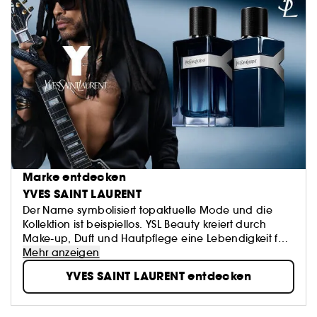
Marke entdecken
YVES SAINT LAURENT
Der Name symbolisiert topaktuelle Mode und die
Kollektion ist beispiellos. YSL Beauty kreiert durch
Make-up, Duft und Hautpflege eine Lebendigkeit für
Geist und Seele. Den außergewöhnlichen Stil der
Mehr anzeigen
Marke unterstreicht die Mischung aus Kühnheit und
YVES SAINT LAURENT entdecken
Kreativität in einem Umfeld von Luxus, Qualität und
zeitloser Schönheit.