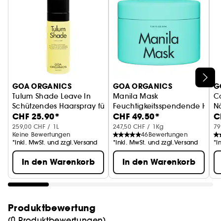
GOA ORGANICS
GOA ORGANICS
G
Tulum Shade Leave In
Manila Mask
Co
Schützendes Haarspray für den Sommer
Feuchtigkeitsspendende Haark
N
CHF 25.90*
CHF 49.50*
C
259,00 CHF / 1L
247,50 CHF / 1Kg
79
Keine Bewertungen
46
Bewertungen
*Inkl. MwSt. und zzgl.Versand
*Inkl. MwSt. und zzgl.Versand
*I
In den Warenkorb
In den Warenkorb
Produktbewertung
(0 Produktbewertungen)