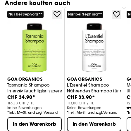
Andere kauften auch
Nur bei Sephora**
Nur bei Sephora**
N
GOA ORGANICS
GOA ORGANICS
G
Tasmania Shampoo
L'Essentiel Shampoo
M
Intensiv feuchtigkeitsspendendes Shampoo
Nährendes Shampoo für dicke
U
CHF 34.90*
CHF 33.90*
C
116,33 CHF / 1L
113,00 CHF / 1L
12
Keine Bewertungen
Keine Bewertungen
*Inkl. MwSt. und zzgl.Versand
*Inkl. MwSt. und zzgl.Versand
*I
In den Warenkorb
In den Warenkorb