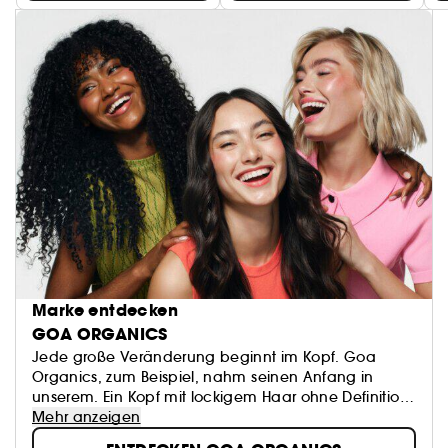
Marke entdecken
GOA ORGANICS
Jede große Veränderung beginnt im Kopf. Goa
Organics, zum Beispiel, nahm seinen Anfang in
unserem. Ein Kopf mit lockigem Haar ohne Definition,
kraus, strapaziert und spröde. Sagen wir mal, wir
Mehr anzeigen
hatten eine turbulente Beziehung. Du weißt