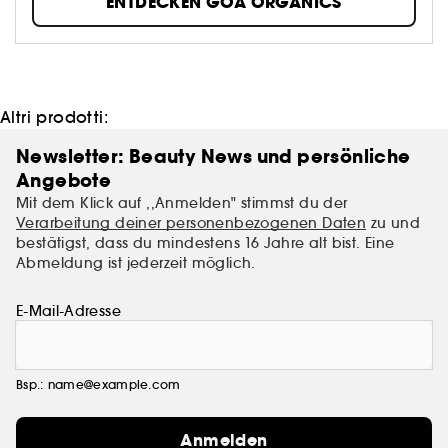
ENTDECKEN GOA ORGANICS
wahrscheinlich, wovon wir sprechen. Aber wir hatten
auch eine klare Idee: Produkte zu entwickeln, die
weder unserem Haar noch unserem Planeten
schaden. Vorsichtig entwirren. Probiere es einmal mit
uns, wahrscheinlich werden wir für immer
gemeinsam glücklich werden.
Altri prodotti:
Newsletter: Beauty News und persönliche
Angebote
Mit dem Klick auf ,,Anmelden" stimmst du der
Verarbeitung deiner personenbezogenen Daten
zu und
bestätigst, dass du mindestens 16 Jahre alt bist. Eine
Abmeldung ist jederzeit möglich.
E-Mail-Adresse
Bsp.: name@example.com
Anmelden