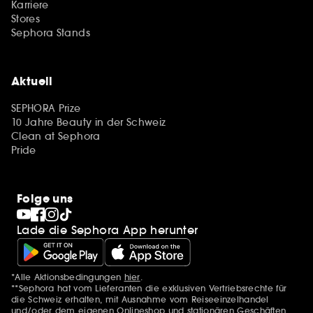
Karriere
Stores
Sephora Stands
Aktuell
SEPHORA Prize
10 Jahre Beauty in der Schweiz
Clean at Sephora
Pride
Folge uns
Lade die Sephora App herunter
*Alle Aktionsbedingungen
hier
.
Zusätzlich Erwähnungen
**Sephora hat vom Lieferanten die exklusiven Vertriebsrechte für
die Schweiz erhalten, mit Ausnahme vom Reiseeinzelhandel
und/oder dem eigenen Onlineshop und stationären Geschäften