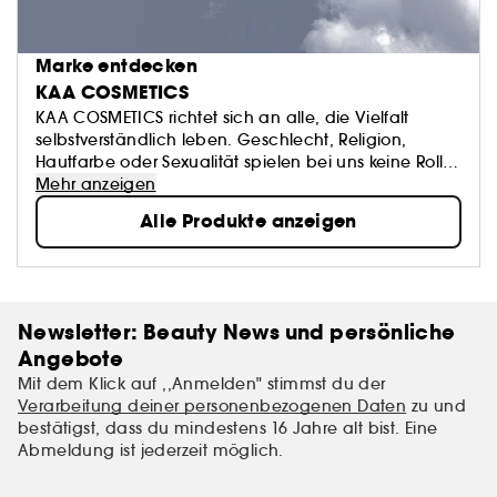
Marke entdecken
KAA COSMETICS
KAA COSMETICS richtet sich an alle, die Vielfalt
selbstverständlich leben. Geschlecht, Religion,
Hautfarbe oder Sexualität spielen bei uns keine Rolle.
Offenheit und Individualität stehen bei uns im
Mehr anzeigen
Mittelpunkt. Diversität ist für uns ein Kernwert. Unser
Alle Produkte anzeigen
Unisex-Duft HIMMEL verkörpert Freiheit und
Individualität. Die fein abgestimmten Noten von
Honig, Vanille und Amber vereinen sich zu einer
unverwechselbaren, pudrigen Komposition – ein
Duft, der gleichzeitig süß, cremig und würzig ist.
Newsletter: Beauty News und persönliche
HIMMEL spiegelt die Tiefe und Facetten von Bill
Angebote
Kaulitz wider.
Mit dem Klick auf ,,Anmelden" stimmst du der
Verarbeitung deiner personenbezogenen Daten
zu und
bestätigst, dass du mindestens 16 Jahre alt bist. Eine
Abmeldung ist jederzeit möglich.