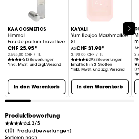
die den Mut haben, ihre eigene Geschichte zu
erzählen. Erleben Sie die Freiheit, sich selbst zu
sein – mit Himmel von KAA Cosmetics.
D
KAA COSMETICS
KAYALI
Mi
Himmel
Yum Boujee Marshmallow
m
Eau de parfum Travel Size
81
CHF 25.95*
CHF 31.90*
u
Eau de Parfum Intense
A
Ab
2.
2.595,00 CHF / 1L
3.190,00 CHF / 1L
Ni
13
Bewertungen
2933
Bewertungen
*Inkl. MwSt. und zzgl.Versand
Erhältlich in 3 Größen
Er
*Inkl. MwSt. und zzgl.Versand
*I
In den Warenkorb
In den Warenkorb
Produktbewertung
4.3/5
(101 Produktbewertungen)
Sortieren nach