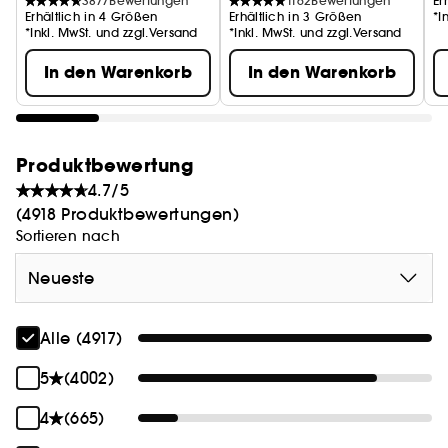
3877
Bewertungen
1162
Bewertungen
Er
Erhältlich in 4 Größen
Erhältlich in 3 Größen
*I
*Inkl. MwSt. und zzgl.Versand
*Inkl. MwSt. und zzgl.Versand
EINE VERFÜHRERISCHE PERSÖNLICHKEIT
In den Warenkorb
In den Warenkorb
Der edle Stiletto-Flakon von Good Girl spiegelt die
verführerische Persönlichkeit der Frauen wider, die
Produktbewertung
seine Silhouette inspiriert haben. Genieße den
verführerischen Duft unseres ikonischen Good Girl
4.7/5
Duftes für immer mit dem umweltfreundlichen,
(4918 Produktbewertungen)
nachfüllbaren Flakon.
Sortieren nach
Neueste
Alle (4917)
5
(4002)
4
(665)