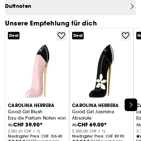
Good Girl ist ein gewagter und doch raffinierter
Duftnoten
Duft, der von Carolina Herreras einzigartiger
Vision der Dualität der modernen Frau inspiriert
Unsere Empfehlung für dich
ist. Sie widersetzt sich den Erwartungen: mutig und
verführerisch, elegant und modern, freundlich und
Deal
Deal
N
geheimnisvoll zugleich.
KRAFTVOLLE LEBENDIGKEIT
Die süßen, verführerischen Eigenschaften des
Jasmins verleihen Good Girl eine strahlende
Weiblichkeit. Reichhaltig duftender Kakao und
CAROLINA HERRERA
CAROLINA HERRERA
C
berauschende Tonkabohne bringen die
Good Girl Blush
Good Girl Jasmine
L
geheimnisvolle Seite von Good Girl zum Ausdruck,
Eau de Parfum Noten von Bergamotte, Ylang-Ylang & Vani
Absolute
E
während Mandel und Kaffeenoten für kühne
CHF 39.90*
CHF 69.00*
Eau de Parfum
Ab
Ab
A
Lebendigkeit sorgen.
2.183,33 CHF / 1L
2.300,00 CHF / 1L
3.
Niedrigster Preis :
CHF 106.40
Niedrigster Preis :
CHF 89.90