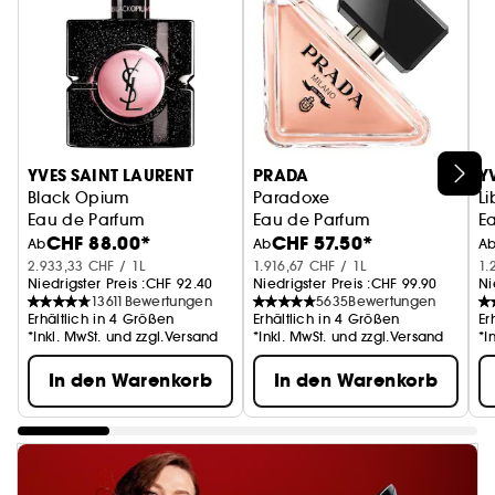
YVES SAINT LAURENT
PRADA
Y
Black Opium
Paradoxe
Li
Eau de Parfum
Eau de Parfum
E
CHF 88.00*
CHF 57.50*
Ab
Ab
A
2.933,33 CHF / 1L
1.916,67 CHF / 1L
1.
Niedrigster Preis :
CHF 92.40
Niedrigster Preis :
CHF 99.90
Ni
13611
Bewertungen
5635
Bewertungen
Erhältlich in 4 Größen
Erhältlich in 4 Größen
Er
*Inkl. MwSt. und zzgl.Versand
*Inkl. MwSt. und zzgl.Versand
*I
In den Warenkorb
In den Warenkorb