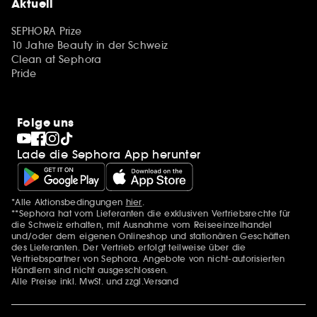
Aktuell
SEPHORA Prize
10 Jahre Beauty in der Schweiz
Clean at Sephora
Pride
Folge uns
Lade die Sephora App herunter
*Alle Aktionsbedingungen
hier
.
Zusätzlich Erwähnungen
**Sephora hat vom Lieferanten die exklusiven Vertriebsrechte für
die Schweiz erhalten, mit Ausnahme vom Reiseeinzelhandel
und/oder dem eigenen Onlineshop und stationären Geschäften
des Lieferanten. Der Vertrieb erfolgt teilweise über die
Vertriebspartner von Sephora. Angebote von nicht-autorisierten
Händlern sind nicht ausgeschlossen.
Alle Preise inkl. MwSt. und zzgl.Versand