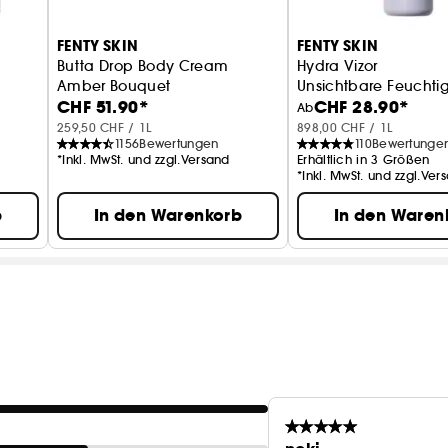
FENTY SKIN
FENTY SKIN
Butta Drop Body Cream
Hydra Vizor
Amber Bouquet
Unsichtbare Feuchtig
CHF 51.90*
CHF 28.90*
Feuchtigkeitsspendende Körperpflege
Ab
259,50 CHF / 1L
898,00 CHF / 1L
1156
Bewertungen
110
Bewertunge
*Inkl. MwSt. und zzgl.Versand
Erhältlich in 3 Größen
*Inkl. MwSt. und zzgl.Ver
b
In den Warenkorb
In den Waren