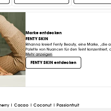
Marke entdecken
FENTY SKIN
Rihanna kreiert Fenty Beauty, eine Marke, „die a
Palette von Nuancen für den Teint konzentriert, di
Beauty wurde für jeden geschaffen - für Frauen 
Mehr anzeigen
Kulturen. Make-up soll Spaß machen und nicht
FENTY SKIN entdecken
zu ergreifen, Risiken einzugehen, etwas Neues 
herry
|
Cacao
|
Coconut
|
Passionfruit