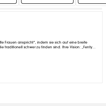
lle Frauen anspricht“, indem sie sich auf eine breite
e traditionell schwer zu finden sind. Ihre Vision: „Fenty
aller Hautfarben, Persönlichkeiten, Einstellungen und
 aus Zwang aufgelegt werden. Fühlt euch frei, Chancen
oder Anderes zu wagen." - Rihanna