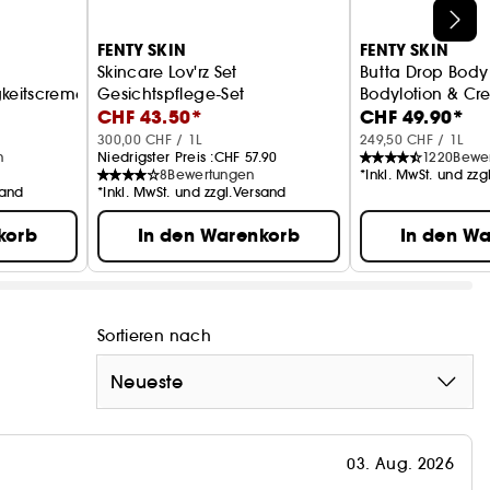
FENTY SKIN
FENTY SKIN
Skincare Lov'rz Set
Butta Drop Bod
keitscreme Mit Breitbandschutz Spf 20
Gesichtspflege-Set
Bodylotion & Cr
CHF 43.50*
CHF 49.90*
Caramel
300,00 CHF / 1L
249,50 CHF / 1L
n
Niedrigster Preis :
CHF 57.90
1220
Bewe
8
Bewertungen
*Inkl. MwSt. und zz
sand
*Inkl. MwSt. und zzgl.Versand
korb
In den Warenkorb
In den W
Sortieren nach
Neueste
03. Aug. 2026