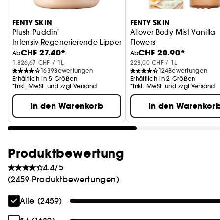
FENTY SKIN
FENTY SKIN
Plush Puddin'
Allover Body Mist Vanilla
Intensiv Regenerierende Lippenmaske
Flowers
CHF 27.40*
CHF 20.90*
Mist für den Körper
Ab
Ab
1.826,67 CHF / 1L
228,00 CHF / 1L
1639
Bewertungen
124
Bewertungen
Erhältlich in 5 Größen
Erhältlich in 2 Größen
*Inkl. MwSt. und zzgl.Versand
*Inkl. MwSt. und zzgl.Versand
In den Warenkorb
In den Warenkor
Produktbewertung
4.4/5
(2459 Produktbewertungen)
Alle (2459)