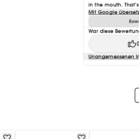
in the mouth. That’s
Mit Google überset
Bewe
War diese Bewertung
Unangemessenen In