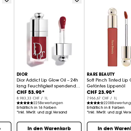
DIOR
RARE BEAUTY
Dior Addict Lip Glow Oil – 24h
Soft Pinch Tinted Lip 
lang Feuchtigkeit spendendes
Getöntes Lippenöl
CHF 53.90*
CHF 23.90*
Lippenöl
8.983,33 CHF / 1L
7.966,67 CHF / 1L
225
Bewertungen
2208
Bewertun
Erhältlich in 16 Farben
Erhältlich in 8 Farben
*Inkl. MwSt. und zzgl.Versand
*Inkl. MwSt. und zzgl.Ver
b
In den Warenkorb
In den Waren