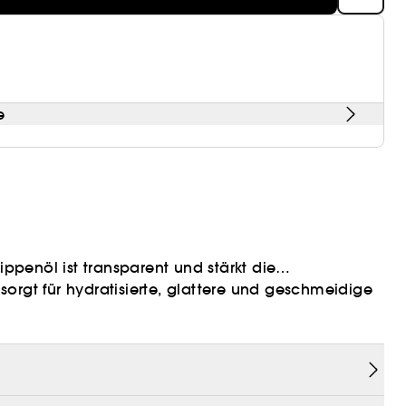
e
ippenöl ist transparent und stärkt die
e sorgt für hydratisierte, glattere und geschmeidige
toffen.
e Lippen
 langfristig die Lippenstruktur
Feuchtigkeit auf