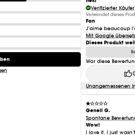
neki
Verifizierter Käufer
Verwendet dieses Prod
Fan
J’aime beaucoup l’
Mit Google überset
Dieses Produkt wei
B
eben
War diese Bewertung
gen
Unangemessenen In
Genell G.
Spontane Bewertun
Wow!
I love it. I just wa