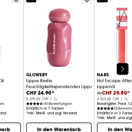
GLOWERY
NARS
Oil
Lippie Bestie
Hot Escape After
Feuchtigkeitsspendendes Lippenöl
Lippenöl
CHF 24.90*
CHF 25.50*
Ab
2.075,00 CHF / 1L
4.473,68 CHF / 1L
gen
181
Bewertungen
Niedrigster Preis :
C
Erhältlich in 7 Farben
55
Bewert
sand
*Inkl. MwSt. und zzgl.Versand
Erhältlich in 3 Farb
*Inkl. MwSt. und zz
korb
In den Warenkorb
In den W