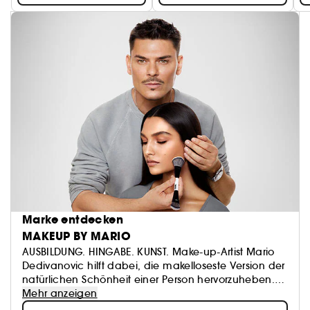
Marke entdecken
MAKEUP BY MARIO
AUSBILDUNG. HINGABE. KUNST. Make-up-Artist Mario
Dedivanovic hilft dabei, die makelloseste Version der
natürlichen Schönheit einer Person hervorzuheben.
Von der Ausbildung über Social Media bis hin zu
Mehr anzeigen
Innovation hat Mario eine weltweite Fangemeinde