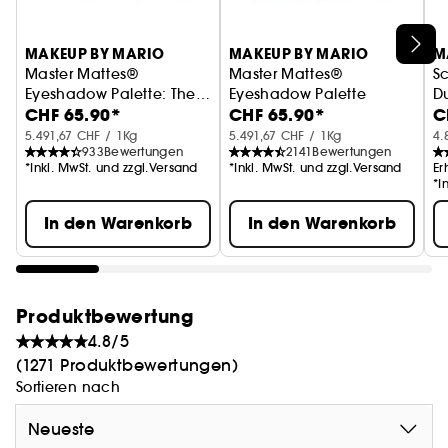
MAKEUP BY MARIO
MAKEUP BY MARIO
M
Master Mattes®
Master Mattes®
S
Eyeshadow Palette: The
Eyeshadow Palette
D
CHF 65.90*
CHF 65.90*
C
Neutrals
Lidschattenpalette
Lidschattenpalette
5.491,67 CHF / 1Kg
5.491,67 CHF / 1Kg
4.
933
Bewertungen
2141
Bewertungen
*Inkl. MwSt. und zzgl.Versand
*Inkl. MwSt. und zzgl.Versand
Er
*I
In den Warenkorb
In den Warenkorb
Produktbewertung
4.8/5
(1271 Produktbewertungen)
Sortieren nach
Neueste