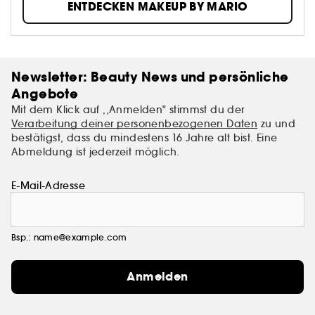
ENTDECKEN MAKEUP BY MARIO
aufgebaut, indem er einige der bekanntesten Make-
up-Techniken des letzten Jahrzehnts gelehrt und
populär gemacht hat.
Newsletter: Beauty News und persönliche
Angebote
Mit dem Klick auf ,,Anmelden" stimmst du der
Verarbeitung deiner personenbezogenen Daten
zu und
bestätigst, dass du mindestens 16 Jahre alt bist. Eine
Abmeldung ist jederzeit möglich.
E-Mail-Adresse
Bsp.: name@example.com
Anmelden