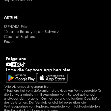
Aktuell
SEPHORA Prize
10 Jahre Beauty in der Schweiz
Clean at Sephora
Pride
Folge uns
Lade die Sephora App herunter
*Alle Aktionsbedingungen
hier
.
Zusätzlich Erwähnungen
**Sephora hat vom Lieferanten die exklusiven Vertriebsrechte für
die Schweiz erhalten, mit Ausnahme vom Reiseeinzelhandel
und/oder dem eigenen Onlineshop und stationären Geschäften
des Lieferanten. Der Vertrieb erfolgt teilweise über die
Vertriebspartner von Sephora. Angebote von nicht-autorisierten
Händlern sind nicht ausgeschlossen.