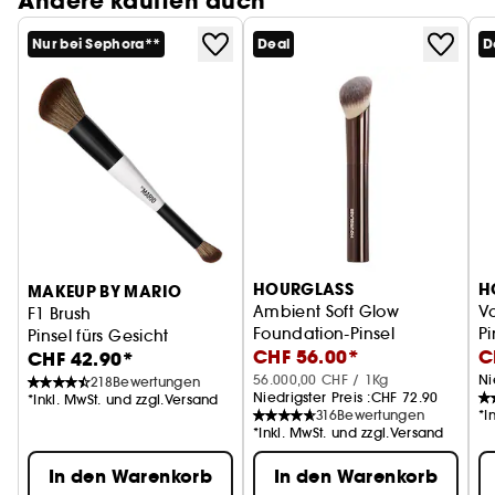
Andere kauften auch
Nur bei Sephora**
Deal
D
HOURGLASS
H
MAKEUP BY MARIO
Ambient Soft Glow
V
F1 Brush
Foundation-Pinsel
Pi
Pinsel fürs Gesicht
CHF 56.00*
C
CHF 42.90*
56.000,00 CHF / 1Kg
Ni
218
Bewertungen
Niedrigster Preis :
CHF 72.90
*Inkl. MwSt. und zzgl.Versand
316
Bewertungen
*I
*Inkl. MwSt. und zzgl.Versand
In den Warenkorb
In den Warenkorb