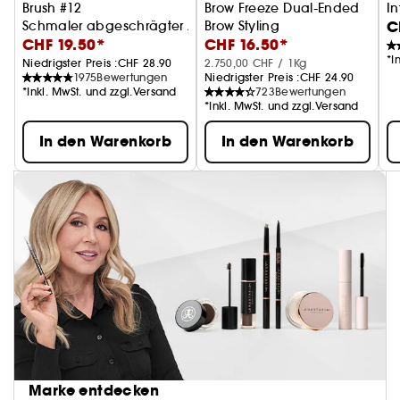
Brush #12
Brow Freeze Dual-Ended
In
C
Schmaler abgeschrägter Augenbrauenpinsel
Brow Styling
CHF 19.50*
CHF 16.50*
Augenbrauenwachs-Applikato
*I
Niedrigster Preis :
CHF 28.90
2.750,00 CHF / 1Kg
1975
Bewertungen
Niedrigster Preis :
CHF 24.90
*Inkl. MwSt. und zzgl.Versand
723
Bewertungen
*Inkl. MwSt. und zzgl.Versand
In den Warenkorb
In den Warenkorb
Marke entdecken