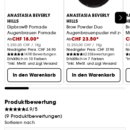
ANASTASIA BEVERLY
ANASTASIA BEVERLY
A
HILLS
HILLS
H
Dipbrow® Pomade
Brow Powder Duo
B
Augenbrauen Pomade
Augenbrauenpuder mit zwei 
M
CHF 18.00*
CHF 23.50*
C
Ab
Ab
5.250,00 CHF / 1Kg
12.250,00 CHF / 1Kg
5.
Niedrigster Preis :
CHF 34.90
Niedrigster Preis :
CHF 37.90
Ni
14781
Bewertungen
6235
Bewertungen
Erhältlich in 10 Farben
Erhältlich in 7 Farben
*I
*Inkl. MwSt. und zzgl.Versand
*Inkl. MwSt. und zzgl.Versand
In den Warenkorb
In den Warenkorb
Produktbewertung
4.9/5
(9 Produktbewertungen)
Sortieren nach